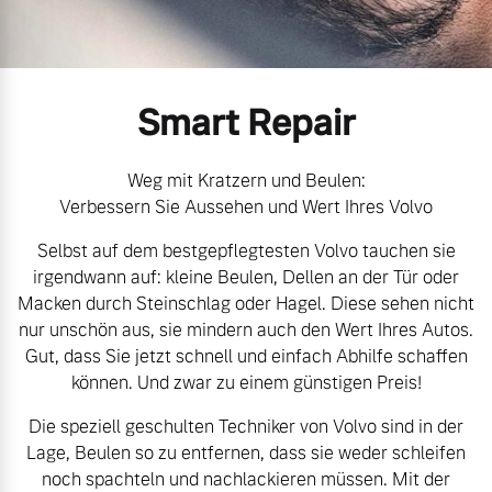
Volvo Gebrauchtwagenbörse
Kontakt und Anfahrt
Mild-Hybrid
4 Modelle
Gebrauchtwagen
Unsere News & Events
Smart Repair
Aktuelle Zubehörangebote
Weg mit Kratzern und Beulen:
Verbessern Sie Aussehen und Wert Ihres Volvo
Zubehörkatalog
Geschäftskunden
Selbst auf dem bestgepflegtesten Volvo tauchen sie
irgendwann auf: kleine Beulen, Dellen an der Tür oder
Editionsmodelle
Macken durch Steinschlag oder Hagel. Diese sehen nicht
Service by Volvo
nur unschön aus, sie mindern auch den Wert Ihres Autos.
Konnektivität
Gut, dass Sie jetzt schnell und einfach Abhilfe schaffen
können. Und zwar zu einem günstigen Preis!
Sie erhalten bei uns eine
Die speziell geschulten Techniker von Volvo sind in der
Vielzahl von Original
Lage, Beulen so zu entfernen, dass sie weder schleifen
Volvo Winter- und
Angebot anfragen
noch spachteln und nachlackieren müssen. Mit der
Sommer Kompletträder.