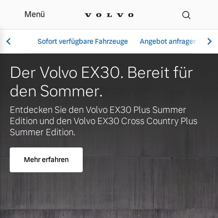
Menü
Ihr Volvo Händler in Ka
Sofort verfügbare Fahrzeuge
Angebot anfragen
Se
Der Volvo EX30. Bereit für
den Sommer.
Vollelektrisch
Entdecken Sie den Volvo EX30 Plus Summer
6 Modelle
Edition und den Volvo EX30 Cross Country Plus
Summer Edition.
Mehr erfahren
Aktuelle Angebote
Über uns
Plug-in Hybrid
3 Modelle
Geschäftskunden
Unser Team