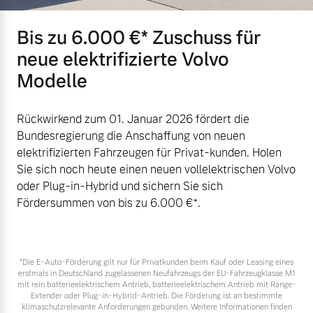
Versicherung
Mehr erfahren
Bis zu 6.000 €⁠* Zuschuss für
neue elektrifizierte Volvo
Modelle
Rückwirkend zum 01. Januar 2026 fördert die
Bundesregierung die Anschaffung von neuen
elektrifizierten Fahrzeugen für Privat-kunden. Holen
Sie sich noch heute einen neuen vollelektrischen Volvo
oder Plug-in-Hybrid und sichern Sie sich
Fördersummen von bis zu 6.000 €⁠*.
*Die E‑Auto-Förderung gilt nur für Privatkunden beim Kauf oder Leasing eines
erstmals in Deutschland zugelassenen Neufahrzeugs der EU-Fahrzeugklasse M1
mit rein batterieelektrischem Antrieb, batterieelektrischem Antrieb mit Range-
Extender oder Plug-in-Hybrid-Antrieb. Die Förderung ist an bestimmte
klimaschutzrelevante Anforderungen gebunden. Weitere Informationen finden