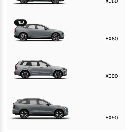
XC60
NEU
EX60
XC90
EX90