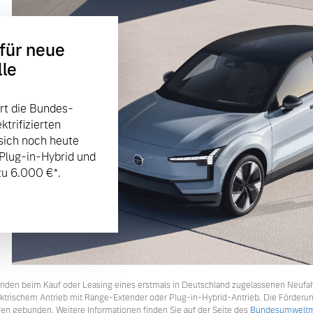
 für neue
lle
rt die Bundes-
trifizierten
sich noch heute
 Plug-in-Hybrid und
u 6.000 €⁠*.
tkunden beim Kauf oder Leasing eines erstmals in Deutschland zugelassenen Neufa
lektrischem Antrieb mit Range-Extender oder Plug-in-Hybrid-Antrieb. Die Förderu
en gebunden. Weitere Informationen finden Sie auf der Seite des
Bundesumweltmi