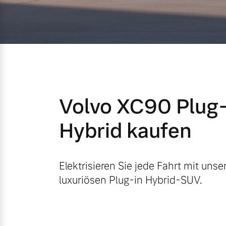
Mild-Hybrid
4 Modelle
Volvo XC90 Plug-
Geschäftskunden
Hybrid kaufen
Editionsmodelle
Aktuelle Angebote
Über uns
Konnektivität
Elektrisieren Sie jede Fahrt mit uns
luxuriösen Plug-in Hybrid-SUV.
Geschäftskunden
Unser Team
Volvo Gebrauchtwagenbörse
Kontakt und Anfahrt
Angebot anfragen