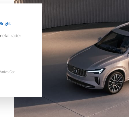
Bright
etallräder
Volvo Car