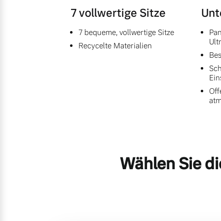
7 vollwertige Sitze
Unt
7 bequeme, vollwertige Sitze
Pan
Ult
Recycelte Materialien
Bes
Sch
Ein
Off
at
Wählen Sie di