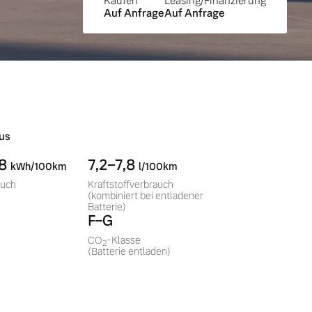
Kaufen
Leasing/Finanzierung
Auf Anfrage
Auf Anfrage
us
,8
7,2–7,8
kWh/100km
l/100km
auch
Kraftstoffverbrauch
(kombiniert bei entladener
Batterie)
F–G
CO
-Klasse
2
(Batterie entladen)