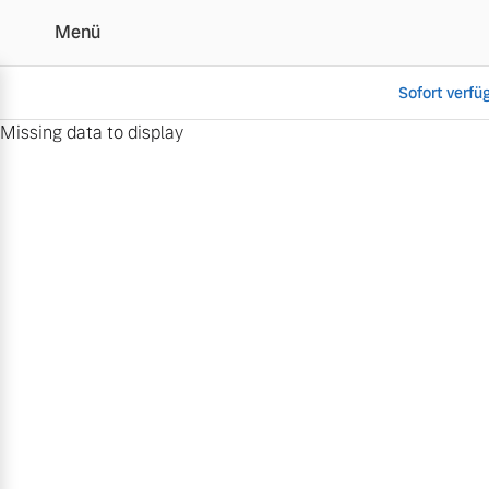
Menü
Sofort verfü
Missing data to display
Volvo exklusiv
Vollelektrisch
6 Modelle
Plug-in Hybrid
3 Modelle