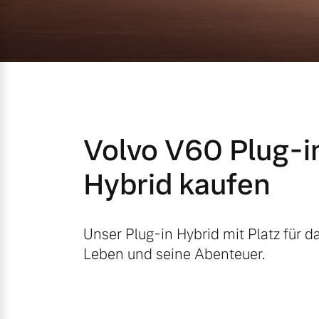
Mild-Hybrid
4 Modelle
Volvo V60 Plug-i
Geschäftskunden
Hybrid kaufen
Editionsmodelle
Aktuelle Angebote
Über uns
Konnektivität
Unser Plug-in Hybrid mit Platz für d
Leben und seine Abenteuer.
Geschäftskunden
Unser Team
Volvo Gebrauchtwagenbörse
Kontakt und Anfahrt
Angebot anfragen