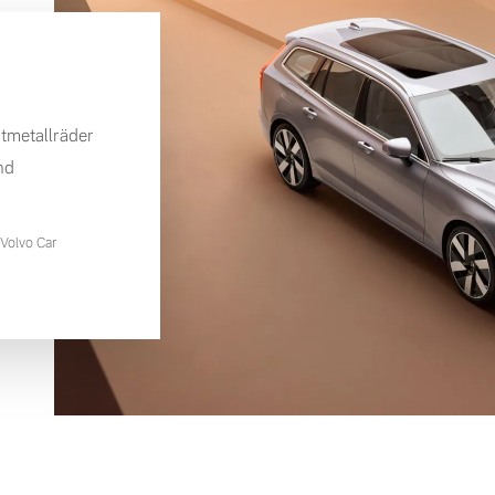
tmetallräder
nd
Volvo Car