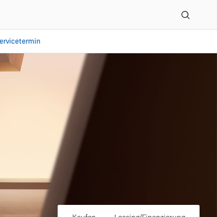
ervicetermin
mobile Sprungmann GmbH