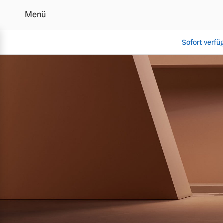
Menü
Sofort verfü
Der Volvo V60 | Alle A
Vollelektrisch
6 Modelle
Plug-in Hybrid
3 Modelle