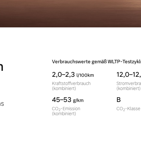
n
Verbrauchswerte gemäß WLTP-Testzykl
2,0–2,3
12,0–12
l/100km
Kraftstoffverbrauch
Stromverbr
(kombiniert)
(kombiniert)
45–53
B
g/km
as
CO
-Emission
CO
-Klasse
2
2
(kombiniert)