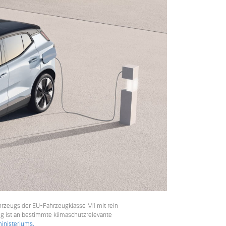
hrzeugs der EU-Fahrzeugklasse M1 mit rein
ng ist an bestimmte klimaschutzrelevante
nisteriums.