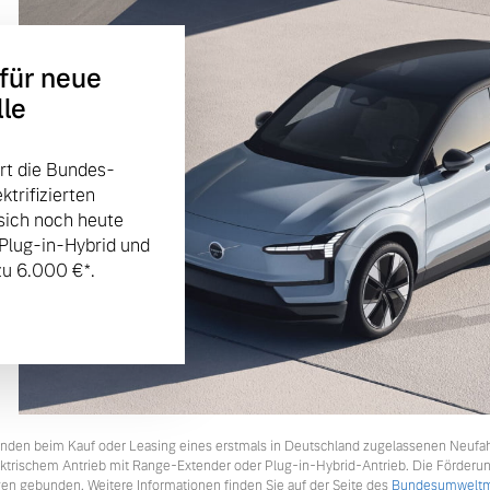
 für neue
lle
rt die Bundes-
trifizierten
sich noch heute
 Plug-in-Hybrid und
u 6.000 €⁠*.
tkunden beim Kauf oder Leasing eines erstmals in Deutschland zugelassenen Neufa
lektrischem Antrieb mit Range-Extender oder Plug-in-Hybrid-Antrieb. Die Förderu
en gebunden. Weitere Informationen finden Sie auf der Seite des
Bundesumweltmi