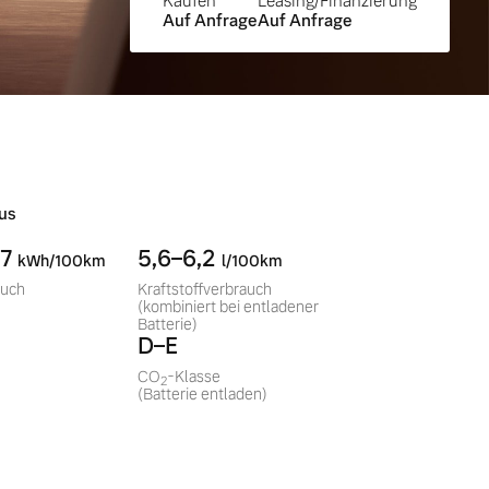
Kaufen
Leasing/Finanzierung
Auf Anfrage
Auf Anfrage
us
,7
5,6–6,2
kWh/100km
l/100km
auch
Kraftstoffverbrauch
(kombiniert bei entladener
Batterie)
D–E
CO
-Klasse
2
(Batterie entladen)