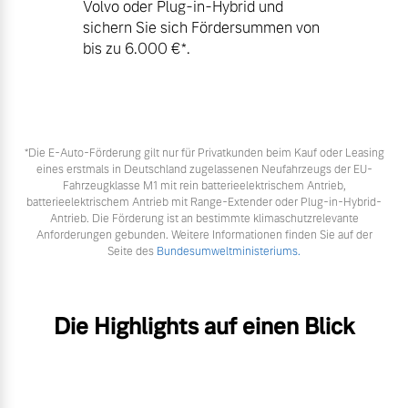
Volvo oder Plug-in-Hybrid und
sichern Sie sich Fördersummen von
bis zu 6.000 €⁠*.
*Die E‑Auto-Förderung gilt nur für Privatkunden beim Kauf oder Leasing
eines erstmals in Deutschland zugelassenen Neufahrzeugs der EU-
Fahrzeugklasse M1 mit rein batterieelektrischem Antrieb,
batterieelektrischem Antrieb mit Range-Extender oder Plug-in-Hybrid-
Antrieb. Die Förderung ist an bestimmte klimaschutzrelevante
Anforderungen gebunden. Weitere Informationen finden Sie auf der
Seite des
Bundesumweltministeriums.
Die Highlights auf einen Blick