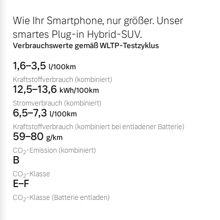
Volvo Winter- und
Fahrzeug konfigurieren
Wie Ihr Smartphone, nur größer. Unser
Sommer Kompletträder.
smartes Plug-in Hybrid-SUV.
Bitte sprechen Sie uns
Sofort verfügbare Fahrzeuge
direkt an.
Verbrauchswerte gemäß WLTP-Testzyklus
Mehr erfahren
1,6–3,5
l/100km
Kraftstoffverbrauch
(kombiniert)
12,5–13,6
kWh/100km
Stromverbrauch
(kombiniert)
Volvo Selekt
6,5–7,3
Frühjahrscheck
l/100km
Gebrauchtwagen
Entdecken Sie unsere
Kraftstoffverbrauch
(kombiniert bei entladener Batterie)
Die Neuwagenalternative
59–80
saisonalen Angebote.
g/km
Mehr erfahren
CO
-Emission
(kombiniert)
Mehr erfahren
2
B
CO
-Klasse
2
E–F
CO
-Klasse
(Batterie entladen)
Editionsmodelle
2
Finanzierung & Leasing
Jetzt kennenlernen