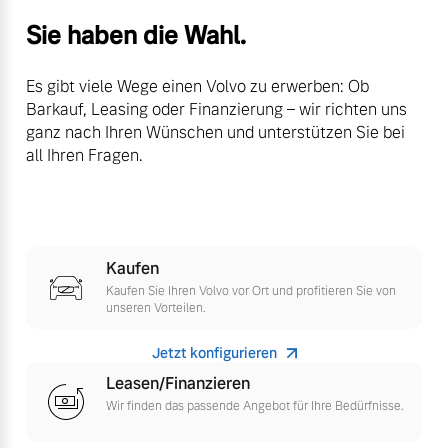
Versicherung
Sie haben die Wahl.
Mehr erfahren
Es gibt viele Wege einen Volvo zu erwerben: Ob
Barkauf, Leasing oder Finanzierung – wir richten uns
ganz nach Ihren Wünschen und unterstützen Sie bei
all Ihren Fragen.
Kaufen
Kaufen Sie Ihren Volvo vor Ort und profitieren Sie von
unseren Vorteilen.
Jetzt konfigurieren
Leasen/Finanzieren
Wir finden das passende Angebot für Ihre Bedürfnisse.