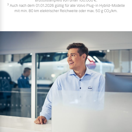
Bruttolistenpreis von unter 100.000 €.
3
Auch nach dem 01.01.2026 gültig für alle Volvo Plug-in Hybrid-Modelle
mit min. 80 km elektrischer Reichweite oder max. 50 g CO
/km.
2