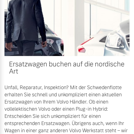
Volvo Winter- und
Fahrzeug konfigurieren
Sommer Kompletträder.
Bitte sprechen Sie uns
Sofort verfügbare Fahrzeuge
direkt an.
Mehr erfahren
Ersatzwagen buchen auf die nordische
Volvo Selekt
Frühjahrscheck
Art
Gebrauchtwagen
Entdecken Sie unsere
Die Neuwagenalternative
saisonalen Angebote.
Unfall, Reparatur, Inspektion? Mit der Schwedenflotte
Mehr erfahren
Mehr erfahren
erhalten Sie schnell und unkompliziert einen aktuellen
Ersatzwagen von Ihrem Volvo Händler. Ob einen
vollelektischen Volvo oder einen Plug-in Hybrid:
Entscheiden Sie sich unkompliziert für einen
Editionsmodelle
entsprechenden Ersatzwagen. Übrigens auch, wenn Ihr
Finanzierung & Leasing
Wagen in einer ganz anderen Volvo Werkstatt steht – wir
Jetzt kennenlernen