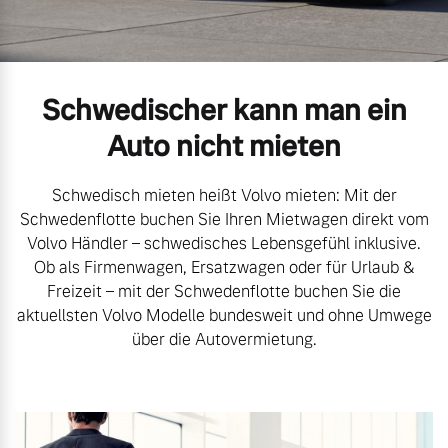
Volvo Gebrauchtwagenbörse
Kontakt und Anfahrt
Mild-Hybrid
4 Modelle
Gebrauchtwagen
Unsere News & Events
Schwedischer kann man ein
Volvo kauft Ihr Auto
Auto nicht mieten
Schwedisch mieten heißt Volvo mieten: Mit der
Aktuelle Zubehörangebote
Geschäftskunden
Schwedenflotte buchen Sie Ihren Mietwagen direkt vom
Volvo Händler – schwedisches Lebensgefühl inklusive.
Zubehörkatalog
Ob als Firmenwagen, Ersatzwagen oder für Urlaub &
Editionsmodelle
Freizeit – mit der Schwedenflotte buchen Sie die
aktuellsten Volvo Modelle bundesweit und ohne Umwege
Konnektivität
Service by Volvo
über die Autovermietung.
Sie erhalten bei uns eine
Angebot anfragen
Vielzahl von Original