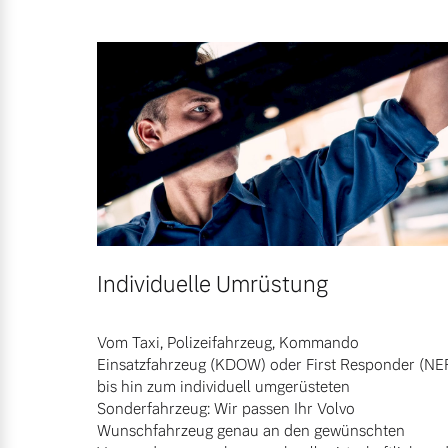
Gebrauchtwagen
Unsere News & Events
Fahrzeug konfigurieren
Sofort verfügbare Fahrzeuge
Aktuelle Zubehörangebote
Zubehörkatalog
Service by Volvo
Volvo Selekt Gebrauchtwagen
Die Neuwagenalternative
Individuelle Umrüstung
Sie erhalten bei uns eine Vielzahl
Mehr erfahren
Bitte sprechen Sie uns direkt an.
Vom Taxi, Polizeifahrzeug, Kommando
Einsatzfahrzeug (KDOW) oder First Responder (NE
Mehr erfahren
bis hin zum individuell umgerüsteten
Editionsmodelle
Sonderfahrzeug: Wir passen Ihr Volvo
Wunschfahrzeug genau an den gewünschten
Jetzt kennenlernen