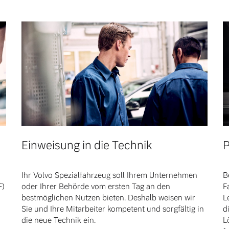
Einweisung in die Technik
P
 von Original Volvo Winter- und Sommer Kompletträder.
Ihr Volvo Spezialfahrzeug soll Ihrem Unternehmen
B
F)
oder Ihrer Behörde vom ersten Tag an den
F
bestmöglichen Nutzen bieten. Deshalb weisen wir
L
Sie und Ihre Mitarbeiter kompetent und sorgfältig in
d
die neue Technik ein.
L