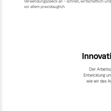
Verwendungszweck an – schnell, wirtschaftlich un
vor allem praxistauglich.
Frühjahrscheck
Mehr erfahren
Entdecken Sie unsere saisonalen A
Mehr erfahren
Innovat
Finanzierung & Leasing
Der Arbeitsa
Versicherung
Entwicklung un
wie wir das A