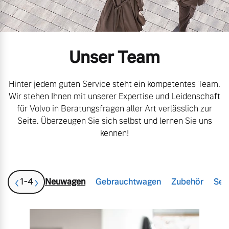
Volvo Gebrauchtwagenbörse
Kontakt und Anfahrt
Mild-Hybrid
4 Modelle
Gebrauchtwagen
Unsere News & Events
Unser Team
Aktuelle Zubehörangebote
Hinter jedem guten Service steht ein kompetentes Team.
Wir stehen Ihnen mit unserer Expertise und Leidenschaft
Zubehörkatalog
für Volvo in Beratungsfragen aller Art verlässlich zur
Geschäftskunden
Seite. Überzeugen Sie sich selbst und lernen Sie uns
kennen!
Editionsmodelle
Service by Volvo
Konnektivität
‹
›
1
-
4
Neuwagen
Gebrauchtwagen
Zubehör
Ser
Sie erhalten bei uns eine
Vielzahl von Original
Volvo Winter- und
Angebot anfragen
Sommer Kompletträder.