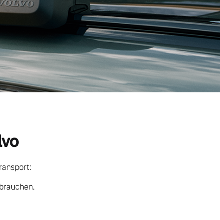
lvo
ransport:
 brauchen.