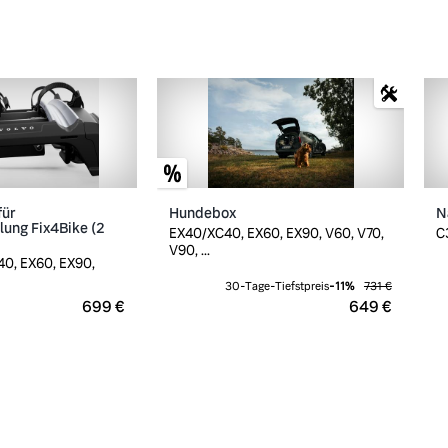
für
Hundebox
N
ung Fix4Bike (2
EX40/XC40, EX60, EX90, V60, V70,
C
V90, ...
0, EX60, EX90,
30-Tage-Tiefstpreis
-
11
%
731 €
699 €
649 €