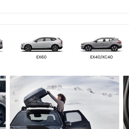
EX60
EX40/XC40
 von Original Volvo Winter- und Sommer Kompletträder.