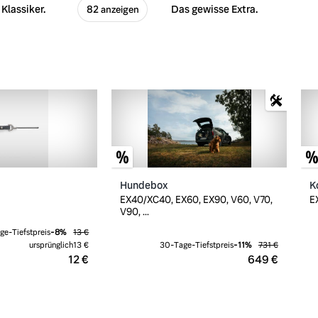
Klassiker.
Das gewisse Extra.
82 anzeigen
Hundebox
K
EX40/XC40, EX60, EX90, V60, V70,
E
V90, ...
ge-Tiefstpreis
-
8
%
13 €
ursprünglich
13 €
30-Tage-Tiefstpreis
-
11
%
731 €
12 €
649 €