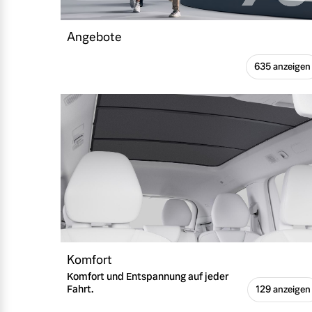
Frühjahrscheck
Mehr erfahren
Angebote
Entdecken Sie unsere saisonalen A
635 anzeigen
Mehr erfahren
Finanzierung & Leasing
Versicherung
Komfort
Komfort und Entspannung auf jeder
Fahrt.
129 anzeigen