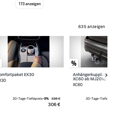
173 anzeigen
635 anzeigen
omfortpaket EX30
Anhängerkupplung schwenkb
XC60 ab MJ2018
X30
XC60
30-Tage-Tiefstpreis
-
9
%
336 €
30-Tage-Tiefstpreis
-
11
%
2
306 €
1.