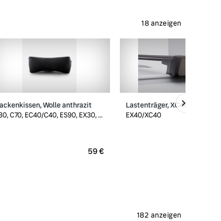
18 anzeigen
ackenkissen, Wolle anthrazit
Lastenträger, XC40/EX40
30, C70, EC40/C40, ES90, EX30, ...
EX40/XC40
59 €
2
182 anzeigen