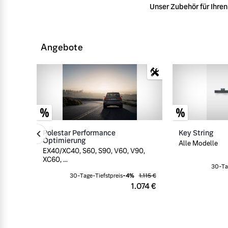
Unser Zubehör für Ihren 
Angebote
Polestar Performance
Key String
Optimierung
Alle Modelle
EX40/XC40, S60, S90, V60, V90,
XC60, ...
30-Ta
30-Tage-Tiefstpreis
-
4
%
1.115 €
1.074 €