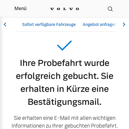
Menü
Danke Probefahrt 2
Sofort verfügbare Fahrzeuge
Angebot anfragen
Se
Vollelektrisch
Ihre Probefahrt wurde
6 Modelle
erfolgreich gebucht. Sie
erhalten in Kürze eine
Aktuelle Angebote
Über uns
Bestätigungsmail.
Plug-in Hybrid
3 Modelle
Sie erhalten eine E-Mail mit allen wichtigen
Informationen zu Ihrer gebuchten Probefahrt.
Geschäftskunden
Unser Team