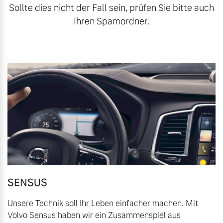
Sollte dies nicht der Fall sein, prüfen Sie bitte auch
Volvo Gebrauchtwagenbörse
Kontakt und Anfahrt
Ihren Spamordner.
Mild-Hybrid
4 Modelle
Gebrauchtwagen
Unsere News & Events
Aktuelle Zubehörangebote
Zubehörkatalog
Geschäftskunden
Editionsmodelle
Service by Volvo
Konnektivität
SENSUS
Sie erhalten bei uns eine
Vielzahl von Original
Unsere Technik soll Ihr Leben einfacher machen. Mit
Volvo Winter- und
Volvo Sensus haben wir ein Zusammenspiel aus
Angebot anfragen
Sommer Kompletträder.