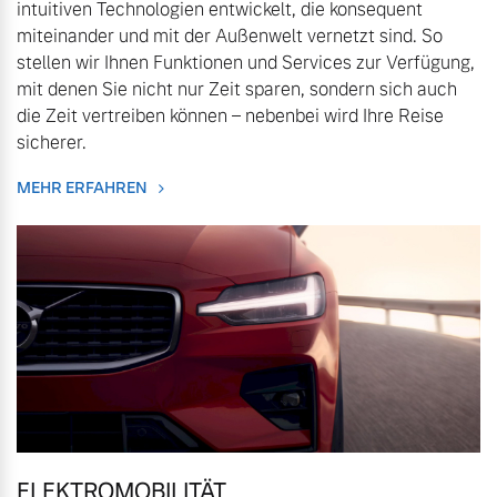
intuitiven Technologien entwickelt, die konsequent
Bitte sprechen Sie uns
miteinander und mit der Außenwelt vernetzt sind. So
Fahrzeug konfigurieren
direkt an.
stellen wir Ihnen Funktionen und Services zur Verfügung,
Mehr erfahren
mit denen Sie nicht nur Zeit sparen, sondern sich auch
Sofort verfügbare Fahrzeuge
die Zeit vertreiben können – nebenbei wird Ihre Reise
sicherer.
MEHR ERFAHREN
Frühjahrscheck
Entdecken Sie unsere
Volvo Selekt
saisonalen Angebote.
Gebrauchtwagen
Mehr erfahren
Die Neuwagenalternative
Mehr erfahren
Finanzierung & Leasing
Editionsmodelle
Versicherung
Jetzt kennenlernen
ELEKTROMOBILITÄT