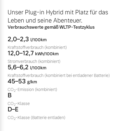
Bitte sprechen Sie uns
Fahrzeug konfigurieren
Unser Plug-in Hybrid mit Platz für das
direkt an.
Leben und seine Abenteuer.
Mehr erfahren
Sofort verfügbare Fahrzeuge
Verbrauchswerte gemäß WLTP-Testzyklus
2,0–2,3
l/100km
Kraftstoffverbrauch
(kombiniert)
12,0–12,7
Frühjahrscheck
kWh/100km
Entdecken Sie unsere
Stromverbrauch
(kombiniert)
Editionsmodelle
5,6–6,2
saisonalen Angebote.
l/100km
Jetzt kennenlernen
Kraftstoffverbrauch
(kombiniert bei entladener Batterie)
Mehr erfahren
45–53
g/km
Mehr erfahren
CO
-Emission
(kombiniert)
2
B
CO
-Klasse
2
D–E
Finanzierung & Leasing
CO
-Klasse
(Batterie entladen)
2
Versicherung