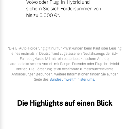
Volvo oder Plug-in-Hybrid und
sichern Sie sich Fördersummen von
bis zu 6.000 €⁠*.
*Die E‑Auto-Förderung gilt nur für Privatkunden beim Kauf oder Leasing
eines erstmals in Deutschland zugelassenen Neufahrzeugs der EU-
Fahrzeugklasse M1 mit rein batterieelektrischem Antrieb,
batterieelektrischem Antrieb mit Range-Extender oder Plug-in-Hybrid-
Antrieb. Die Förderung ist an bestimmte klimaschutzrelevante
Anforderungen gebunden. Weitere Informationen finden Sie auf der
Seite des
Bundesumweltministeriums.
Die Highlights auf einen Blick