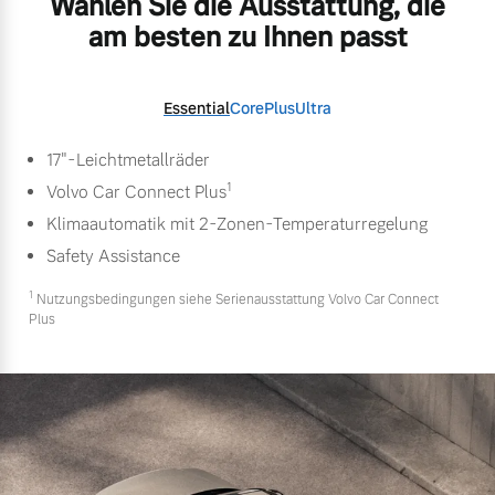
Wählen Sie die Ausstattung, die
am besten zu Ihnen passt
Essential
Core
Plus
Ultra
17"-Leichtmetallräder
1
Volvo Car Connect Plus
Klimaautomatik mit 2-Zonen-Temperaturregelung
Safety Assistance
1
Nutzungsbedingungen siehe Serienausstattung Volvo Car Connect
Plus