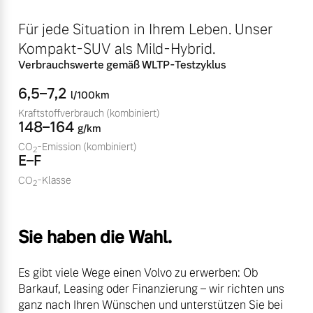
Bitte sprechen Sie uns
Fahrzeug konfigurieren
Für jede Situation in Ihrem Leben. Unser
direkt an.
Kompakt-SUV als Mild-Hybrid.
Mehr erfahren
Sofort verfügbare Fahrzeuge
Verbrauchswerte gemäß WLTP-Testzyklus
6,5–7,2
l/100km
Kraftstoffverbrauch
(kombiniert)
148–164
Frühjahrscheck
g/km
Entdecken Sie unsere
CO
-Emission
(kombiniert)
2
Editionsmodelle
E–F
saisonalen Angebote.
Jetzt kennenlernen
CO
-Klasse
Mehr erfahren
2
Mehr erfahren
Sie haben die Wahl.
Finanzierung & Leasing
Es gibt viele Wege einen Volvo zu erwerben: Ob
Barkauf, Leasing oder Finanzierung – wir richten uns
Versicherung
ganz nach Ihren Wünschen und unterstützen Sie bei