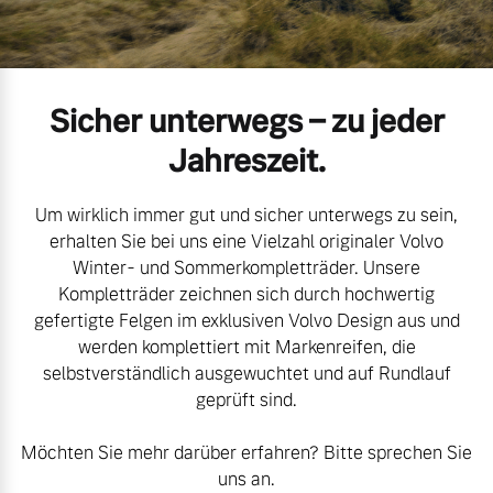
Volvo Gebrauchtwagenbörse
Kontakt und Anfahrt
Mild-Hybrid
4 Modelle
Gebrauchtwagen
Karriere
Sicher unterwegs – zu jeder
Volvo kauft Ihr Auto
Unsere News & Events
Jahreszeit.
Um wirklich immer gut und sicher unterwegs zu sein,
Aktuelle Zubehörangebote
Geschäftskunden
erhalten Sie bei uns eine Vielzahl originaler Volvo
Winter- und Sommerkompletträder. Unsere
Zubehörkatalog
Kompletträder zeichnen sich durch hochwertig
Editionsmodelle
gefertigte Felgen im exklusiven Volvo Design aus und
werden komplettiert mit Markenreifen, die
Konnektivität
Aktuelle Serviceangebote
selbstverständlich ausgewuchtet und auf Rundlauf
geprüft sind.
Service by Volvo
Möchten Sie mehr darüber erfahren? Bitte sprechen Sie
Angebot anfragen
uns an.