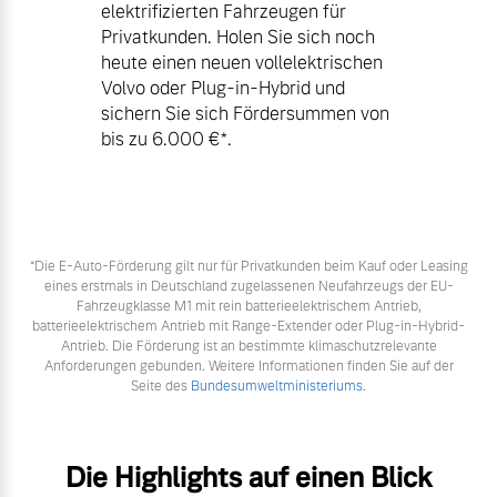
elektrifizierten Fahrzeugen für
Privatkunden. Holen Sie sich noch
heute einen neuen vollelektrischen
Volvo oder Plug-in-Hybrid und
sichern Sie sich Fördersummen von
bis zu 6.000 €⁠*.
*Die E‑Auto-Förderung gilt nur für Privatkunden beim Kauf oder Leasing
eines erstmals in Deutschland zugelassenen Neufahrzeugs der EU-
Fahrzeugklasse M1 mit rein batterieelektrischem Antrieb,
batterieelektrischem Antrieb mit Range-Extender oder Plug-in-Hybrid-
Antrieb. Die Förderung ist an bestimmte klimaschutzrelevante
Anforderungen gebunden. Weitere Informationen finden Sie auf der
Seite des
Bundesumweltministeriums.
Die Highlights auf einen Blick