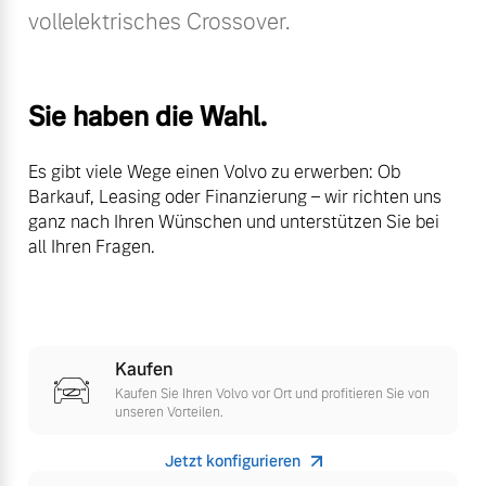
vollelektrisches Crossover.
Volvo Winter- und
Fahrzeug konfigurieren
Sommer Kompletträder.
Bitte sprechen Sie uns
Sofort verfügbare Fahrzeuge
direkt an.
Sie haben die Wahl.
Mehr erfahren
Es gibt viele Wege einen Volvo zu erwerben: Ob
Barkauf, Leasing oder Finanzierung – wir richten uns
ganz nach Ihren Wünschen und unterstützen Sie bei
Volvo Selekt
all Ihren Fragen.
Frühjahrscheck
Gebrauchtwagen
Entdecken Sie unsere
Die Neuwagenalternative
saisonalen Angebote.
Mehr erfahren
Mehr erfahren
Kaufen
Kaufen Sie Ihren Volvo vor Ort und profitieren Sie von
unseren Vorteilen.
Editionsmodelle
Finanzierung & Leasing
Jetzt konfigurieren
Jetzt kennenlernen