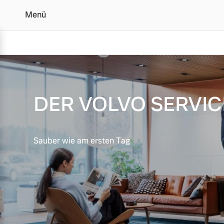
Menü
Servicecheck
DER VOLVO SERVI
Vollelektrisch
6 Modelle
Sauber wie am ersten Tag
Plug-in Hybrid
3 Modelle