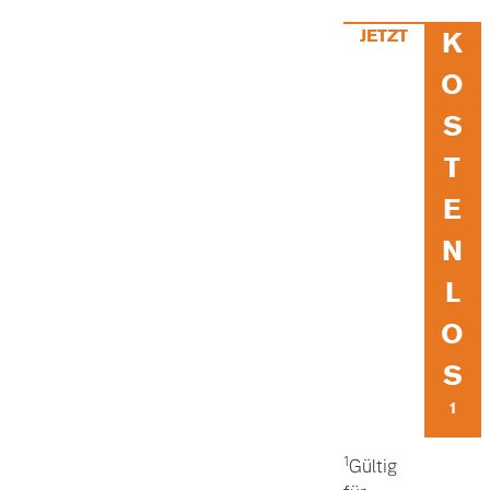
JETZT
K
O
S
T
E
N
L
O
S
1
1
Gültig