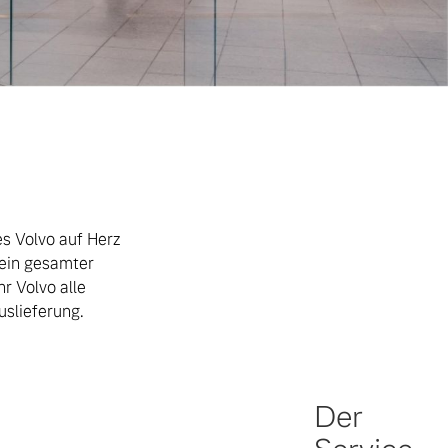
s Volvo auf Herz
sein gesamter
hr Volvo alle
slieferung.
Der