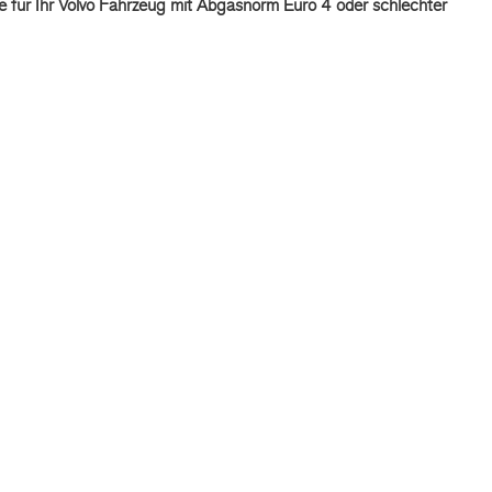
e für Ihr Volvo Fahrzeug mit Abgasnorm Euro 4 oder schlechter
 von Original Volvo Winter- und Sommer Kompletträder.