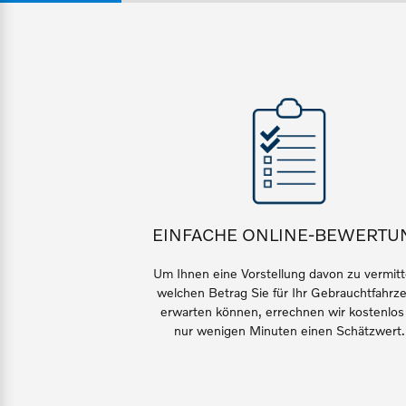
Gebrauchtwagen
Unsere News & Events
Fahrzeug konfigurieren
Volvo kauft Ihr Auto
Sofort verfügbare Fahrzeuge
Aktuelle Zubehörangebote
Zubehörkatalog
Volvo Selekt Gebrauchtwagen
Die Neuwagenalternative
EINFACHE ONLINE-BEWERTU
Aktuelle Serviceangebote
Um Ihnen eine Vorstellung davon zu vermitt
Mehr erfahren
Service by Volvo
welchen Betrag Sie für Ihr Gebrauchtfahrz
erwarten können, errechnen wir kostenlos
nur wenigen Minuten einen Schätzwert.
Sie erhalten bei uns eine Vielzahl
Editionsmodelle
Bitte sprechen Sie uns direkt an.
Jetzt kennenlernen