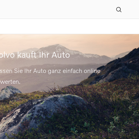
weigniederlassung Gera
olvo kauft Ihr Auto
ssen Sie Ihr Auto ganz einfach online
werten.