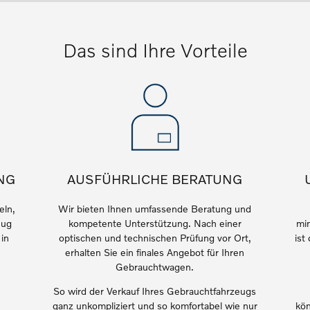
Das sind Ihre Vorteile
NG
AUSFÜHRLICHE BERATUNG
eln,
Wir
bieten Ihnen umfassende Beratung und
eug
kompetente Unterstützung. Nach einer
min
 in
optischen und technischen Prüfung vor Ort,
ist
erhalten Sie ein finales Angebot für Ihren
Gebrauchtwagen.
 von Original Volvo Winter- und Sommer Kompletträder.
So wird der Verkauf Ihres Gebrauchtfahrzeugs
ganz unkompliziert und so komfortabel wie nur
kön