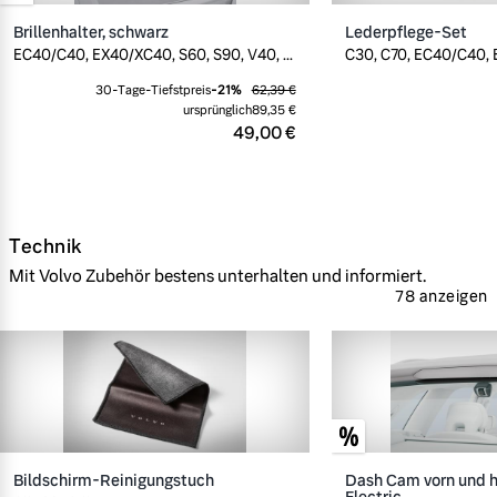
Brillenhalter, schwarz
Lederpflege-Set
EC40/C40, EX40/XC40, S60, S90, V40, ...
C30, C70, EC40/C40, E
30-Tage-Tiefstpreis
-
21
%
62,39 €
ursprünglich
89,35 €
49,00 €
Technik
Mit Volvo Zubehör bestens unterhalten und informiert.
78 anzeigen
Bildschirm-Reinigungstuch
Dash Cam vorn und h
Electric