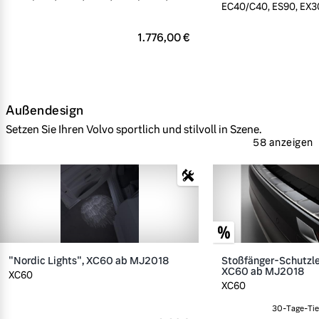
EC40/C40, ES90, EX30
1.776,00 €
Außendesign
Setzen Sie Ihren Volvo sportlich und stilvoll in Szene.
58 anzeigen
"Nordic Lights", XC60 ab MJ2018
Stoßfänger-Schutzlei
XC60 ab MJ2018
XC60
XC60
30-Tage-Tief