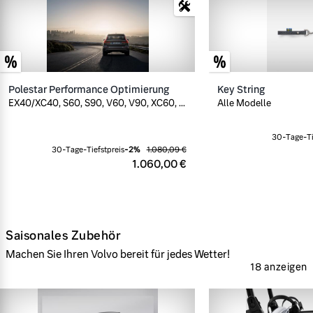
Polestar Performance Optimierung
Key String
EX40/XC40, S60, S90, V60, V90, XC60, ...
Alle Modelle
30-Tage-Ti
30-Tage-Tiefstpreis
-
2
%
1.080,09 €
1.060,00 €
Saisonales Zubehör
Machen Sie Ihren Volvo bereit für jedes Wetter!
18 anzeigen