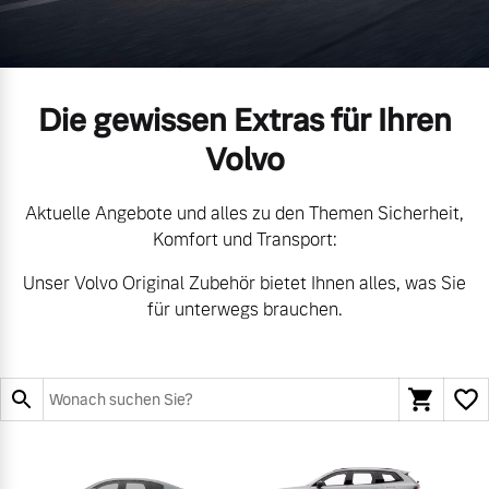
Volvo Gebrauchtwagenbörse
Kontakt und Anfahrt
Mild-Hybrid
4 Modelle
Gebrauchtwagen
Unsere News & Events
Die gewissen Extras für Ihren
Volvo kauft Ihr Auto
Volvo
Aktuelle Angebote und alles zu den Themen Sicherheit,
Aktuelle Zubehörangebote
Geschäftskunden
Komfort und Transport:
Zubehörkatalog
Unser Volvo Original Zubehör bietet Ihnen alles, was Sie
Editionsmodelle
für unterwegs brauchen.
Konnektivität
Aktuelle Serviceangebote
Service by Volvo
Angebot anfragen