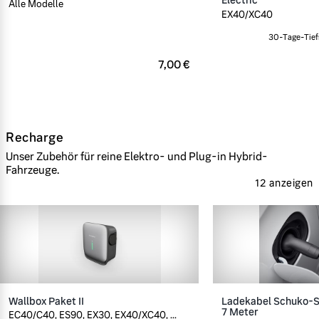
Alle Modelle
EX40/XC40
30-Tage-Tief
7,00 €
Recharge
Unser Zubehör für reine Elektro- und Plug-in Hybrid-
Fahrzeuge.
12 anzeigen
Wallbox Paket II
Ladekabel Schuko-St
7 Meter
EC40/C40, ES90, EX30, EX40/XC40, ...