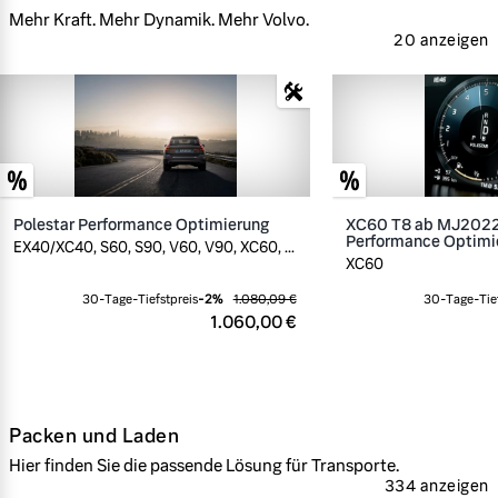
Mehr Kraft. Mehr Dynamik. Mehr Volvo.
20 anzeigen
Polestar Performance Optimierung
XC60 T8 ab MJ2022,
Performance Optimi
EX40/XC40, S60, S90, V60, V90, XC60, ...
XC60
30-Tage-Tiefstpreis
-
2
%
1.080,09 €
30-Tage-Tief
1.060,00 €
Packen und Laden
Hier finden Sie die passende Lösung für Transporte.
334 anzeigen