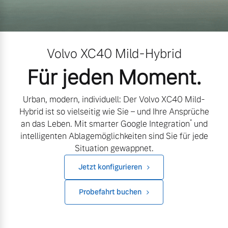
Volvo Gebrauchtwagenbörse
Kontakt und Anfahrt
Mild-Hybrid
4 Modelle
Gebrauchtwagen
Unsere News & Events
Volvo XC40 Mild-Hybrid
Volvo kauft Ihr Auto
Für jeden Moment.
Urban, modern, individuell: Der Volvo XC40 Mild-
Aktuelle Zubehörangebote
Geschäftskunden
Hybrid ist so vielseitig wie Sie – und Ihre Ansprüche
*
an das Leben. Mit smarter Google Integration
und
Zubehörkatalog
intelligenten Ablagemöglichkeiten sind Sie für jede
Editionsmodelle
Situation gewappnet.
Konnektivität
Jetzt konfigurieren
Aktuelle Serviceangebote
Probefahrt buchen
Service by Volvo
Angebot anfragen