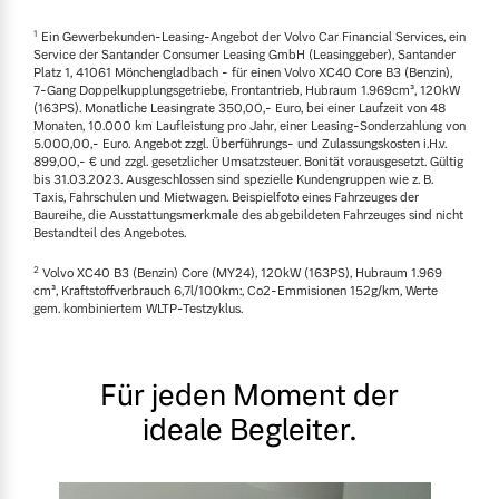
1
Ein Gewerbekunden-Leasing-Angebot der Volvo Car Financial Services, ein
Service der Santander Consumer Leasing GmbH (Leasinggeber), Santander
Platz 1, 41061 Mönchengladbach - für einen Volvo XC40 Core B3 (Benzin),
7-Gang Doppelkupplungsgetriebe, Frontantrieb, Hubraum 1.969cm³, 120kW
(163PS). Monatliche Leasingrate 350,00,- Euro, bei einer Laufzeit von 48
Monaten, 10.000 km Laufleistung pro Jahr, einer Leasing-Sonderzahlung von
5.000,00,- Euro. Angebot zzgl. Überführungs- und Zulassungskosten i.H.v.
899,00,- € und zzgl. gesetzlicher Umsatzsteuer. Bonität vorausgesetzt. Gültig
bis 31.03.2023. Ausgeschlossen sind spezielle Kundengruppen wie z. B.
Taxis, Fahrschulen und Mietwagen. Beispielfoto eines Fahrzeuges der
Baureihe, die Ausstattungsmerkmale des abgebildeten Fahrzeuges sind nicht
Bestandteil des Angebotes.
2
Volvo XC40 B3 (Benzin) Core (MY24), 120kW (163PS), Hubraum 1.969
cm³, Kraftstoffverbrauch 6,7l/100km:, Co2-Emmisionen 152g/km, Werte
gem. kombiniertem WLTP-Testzyklus.
Für jeden Moment der
ideale Begleiter.