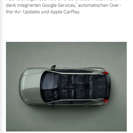
*
dank integrierten Google Services,
automatischen Over-
Finanzierung & Leasing
the-Air-Updates und Apple CarPlay.
Mehr erfahren
Versicherung