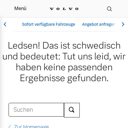
Menü
Suche
Sofort verfügbare Fahrzeuge
Angebot anfragen
Se
Ledsen! Das ist schwedisch
und bedeutet: Tut uns leid, wir
Vollelektrisch
haben keine passenden
6 Modelle
Ergebnisse gefunden.
Aktuelle Angebote
Über uns
Plug-in Hybrid
3 Modelle
Ara
Geschäftskunden
Unser Team
Zur Homepage