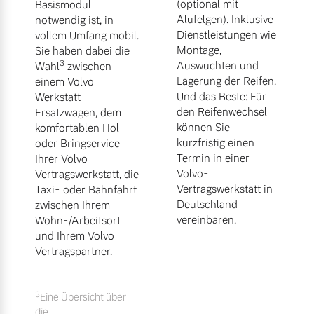
(optional mit
Basismodul
Alufelgen). Inklusive
notwendig ist, in
Dienstleistungen wie
vollem Umfang mobil.
Montage,
Sie haben dabei die
3
Auswuchten und
Wahl
zwischen
Lagerung der Reifen.
einem Volvo
Und das Beste: Für
Werkstatt-
den Reifenwechsel
Ersatzwagen, dem
können Sie
komfortablen Hol-
kurzfristig einen
oder Bringservice
Termin in einer
Ihrer Volvo
Volvo-
Vertragswerkstatt, die
Vertragswerkstatt in
Taxi- oder Bahnfahrt
Deutschland
zwischen Ihrem
vereinbaren.
Wohn-/Arbeitsort
und Ihrem Volvo
Vertragspartner.
3
Eine Übersicht über
die