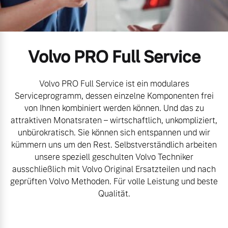
Volvo Gebrauchtwagenbörse
Kontakt und Anfahrt
Mild-Hybrid
4 Modelle
Gebrauchtwagen
Unsere News & Events
Volvo PRO Full Service
Volvo kauft Ihr Auto
Volvo PRO Full Service ist ein modulares
Serviceprogramm, dessen einzelne Komponenten frei
Aktuelle Zubehörangebote
von Ihnen kombiniert werden können. Und das zu
Geschäftskunden
attraktiven Monatsraten – wirtschaftlich, unkompliziert,
Zubehörkatalog
unbürokratisch. Sie können sich entspannen und wir
Editionsmodelle
kümmern uns um den Rest. Selbstverständlich arbeiten
unsere speziell geschulten Volvo Techniker
Konnektivität
ausschließlich mit Volvo Original Ersatzteilen und nach
Aktuelle Serviceangebote
geprüften Volvo Methoden. Für volle Leistung und beste
Service by Volvo
Qualität.
Angebot anfragen