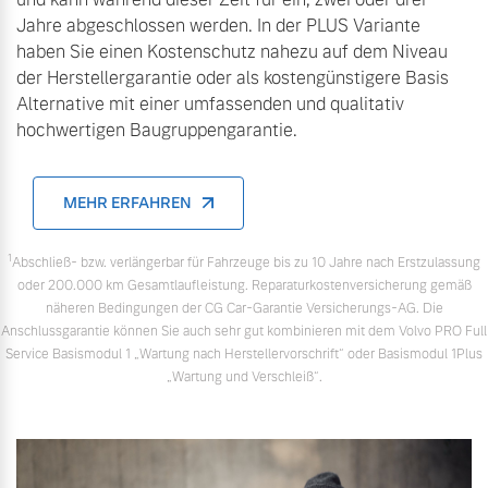
Finanzierung & Leasing
Jahre abgeschlossen werden. In der PLUS Variante
Mehr erfahren
haben Sie einen Kostenschutz nahezu auf dem Niveau
Versicherung
der Herstellergarantie oder als kostengünstigere Basis
Alternative mit einer umfassenden und qualitativ
hochwertigen Baugruppengarantie.
MEHR ERFAHREN
1
Abschließ- bzw. verlängerbar für Fahrzeuge bis zu 10 Jahre nach Erstzulassung
oder 200.000 km Gesamtlaufleistung. Reparaturkostenversicherung gemäß
näheren Bedingungen der CG Car-Garantie Versicherungs-AG. Die
Anschlussgarantie können Sie auch sehr gut kombinieren mit dem Volvo PRO Full
Service Basismodul 1 „Wartung nach Herstellervorschrift“ oder Basismodul 1Plus
„Wartung und Verschleiß“.