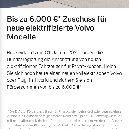
Versicherung
Mehr erfahren
Bis zu 6.000 €⁠* Zuschuss für
neue elektrifizierte Volvo
Modelle
Rückwirkend zum 01. Januar 2026 fördert die
Bundesregierung die Anschaffung von neuen
elektrifizierten Fahrzeugen für Privat-kunden. Holen
Sie sich noch heute einen neuen vollelektrischen Volvo
oder Plug-in-Hybrid und sichern Sie sich
Fördersummen von bis zu 6.000 €⁠*.
*Die E‑Auto-Förderung gilt nur für Privatkunden beim Kauf oder Leasing eines
erstmals in Deutschland zugelassenen Neufahrzeugs der EU-Fahrzeugklasse M1
mit rein batterieelektrischem Antrieb, batterieelektrischem Antrieb mit Range-
Extender oder Plug-in-Hybrid-Antrieb. Die Förderung ist an bestimmte