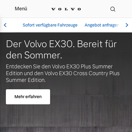
Menü
Ihr Volvo Händler in Üb
Sofort verfügbare Fahrzeuge
Angebot anfragen
Se
Der Volvo EX30. Bereit für
den Sommer.
Vollelektrisch
Entdecken Sie den Volvo EX30 Plus Summer
6 Modelle
Edition und den Volvo EX30 Cross Country Plus
Summer Edition.
Mehr erfahren
Aktuelle Angebote
Über uns
Plug-in Hybrid
3 Modelle
Geschäftskunden
Unser Team