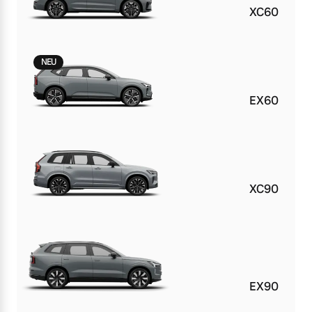
XC60
NEU
EX60
XC90
EX90