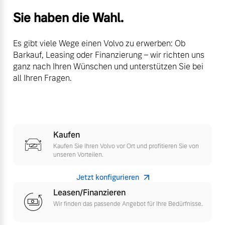
Versicherung
Sie haben die Wahl.
Mehr erfahren
Es gibt viele Wege einen Volvo zu erwerben: Ob
Barkauf, Leasing oder Finanzierung – wir richten uns
ganz nach Ihren Wünschen und unterstützen Sie bei
all Ihren Fragen.
Kaufen
Kaufen Sie Ihren Volvo vor Ort und profitieren Sie von
unseren Vorteilen.
Jetzt konfigurieren
Leasen/Finanzieren
Wir finden das passende Angebot für Ihre Bedürfnisse.