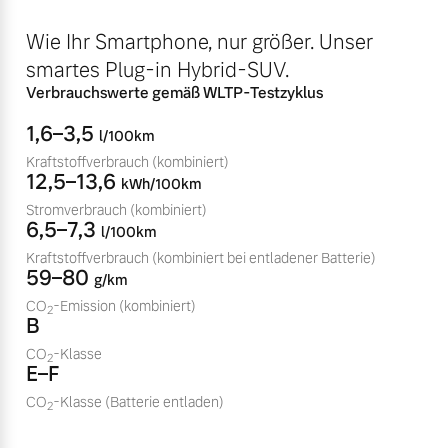
Volvo Winter- und
Fahrzeug konfigurieren
Wie Ihr Smartphone, nur größer. Unser
Sommer Kompletträder.
smartes Plug-in Hybrid-SUV.
Bitte sprechen Sie uns
Sofort verfügbare Fahrzeuge
direkt an.
Verbrauchswerte gemäß WLTP-Testzyklus
Mehr erfahren
1,6–3,5
l/100km
Kraftstoffverbrauch
(kombiniert)
12,5–13,6
kWh/100km
Stromverbrauch
(kombiniert)
Volvo Selekt
6,5–7,3
Frühjahrscheck
l/100km
Gebrauchtwagen
Entdecken Sie unsere
Kraftstoffverbrauch
(kombiniert bei entladener Batterie)
Die Neuwagenalternative
59–80
saisonalen Angebote.
g/km
Mehr erfahren
CO
-Emission
(kombiniert)
Mehr erfahren
2
B
CO
-Klasse
2
E–F
CO
-Klasse
(Batterie entladen)
Editionsmodelle
2
Finanzierung & Leasing
Jetzt kennenlernen