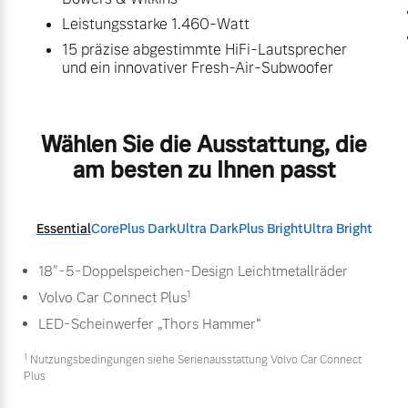
Leistungsstarke 1.460-Watt
15 präzise abgestimmte HiFi-Lautsprecher
und ein innovativer Fresh-Air-Subwoofer
Wählen Sie die Ausstattung, die
am besten zu Ihnen passt
Essential
Core
Plus Dark
Ultra Dark
Plus Bright
Ultra Bright
18"-5-Doppelspeichen-Design Leichtmetallräder
1
Volvo Car Connect Plus
LED-Scheinwerfer „Thors Hammer“
1
Nutzungsbedingungen siehe Serienausstattung Volvo Car Connect
Plus