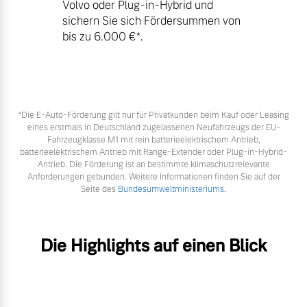
Volvo oder Plug-in-Hybrid und
sichern Sie sich Fördersummen von
bis zu 6.000 €⁠*.
*Die E‑Auto-Förderung gilt nur für Privatkunden beim Kauf oder Leasing
eines erstmals in Deutschland zugelassenen Neufahrzeugs der EU-
Fahrzeugklasse M1 mit rein batterieelektrischem Antrieb,
batterieelektrischem Antrieb mit Range-Extender oder Plug-in-Hybrid-
Antrieb. Die Förderung ist an bestimmte klimaschutzrelevante
Anforderungen gebunden. Weitere Informationen finden Sie auf der
Seite des
Bundesumweltministeriums.
Die Highlights auf einen Blick