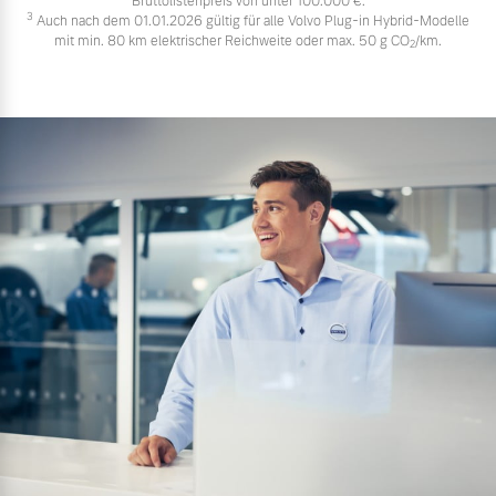
Bruttolistenpreis von unter 100.000 €.
3
Auch nach dem 01.01.2026 gültig für alle Volvo Plug-in Hybrid-Modelle
mit min. 80 km elektrischer Reichweite oder max. 50 g CO
/km.
2