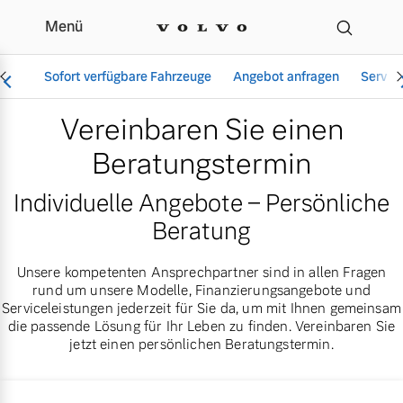
Menü
Beratungstermin für Ihr
Sofort verfügbare Fahrzeuge
Angebot anfragen
Servic
Vereinbaren Sie einen
Beratungstermin
Vollelektrisch
Individuelle Angebote – Persönliche
6 Modelle
Beratung
Unsere kompetenten Ansprechpartner sind in allen Fragen
rund um unsere Modelle, Finanzierungsangebote und
Aktuelle Angebote
Über uns
Serviceleistungen jederzeit für Sie da, um mit Ihnen gemeinsam
Plug-in Hybrid
die passende Lösung für Ihr Leben zu finden. Vereinbaren Sie
3 Modelle
jetzt einen persönlichen Beratungstermin.
Geschäftskunden
Unser Team