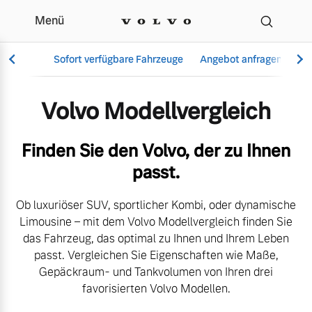
Menü
Der Volvo Modellvergle
Sofort verfügbare Fahrzeuge
Angebot anfragen
Se
Volvo Modellvergleich
Vollelektrisch
Finden Sie den Volvo, der zu Ihnen
6 Modelle
passt.
Ob luxuriöser SUV, sportlicher Kombi, oder dynamische
Limousine – mit dem Volvo Modellvergleich finden Sie
Aktuelle Angebote
Über uns
das Fahrzeug, das optimal zu Ihnen und Ihrem Leben
Plug-in Hybrid
passt. Vergleichen Sie Eigenschaften wie Maße,
3 Modelle
Gepäckraum- und Tankvolumen von Ihren drei
favorisierten Volvo Modellen.
Geschäftskunden
Unser Team