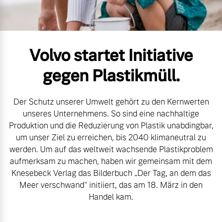
Volvo Gebrauchtwagenbörse
Kontakt und Anfahrt
Mild-Hybrid
4 Modelle
Gebrauchtwagen
Unsere News & Events
Volvo startet Initiative
Volvo kauft Ihr Auto
gegen Plastikmüll.
Der Schutz unserer Umwelt gehört zu den Kernwerten
Aktuelle Zubehörangebote
Geschäftskunden
unseres Unternehmens. So sind eine nachhaltige
Produktion und die Reduzierung von Plastik unabdingbar,
Zubehörkatalog
Editionsmodelle
um unser Ziel zu erreichen, bis 2040 klimaneutral zu
werden. Um auf das weltweit wachsende Plastikproblem
Konnektivität
aufmerksam zu machen, haben wir gemeinsam mit dem
Service by Volvo
Knesebeck Verlag das Bilderbuch „Der Tag, an dem das
Meer verschwand“ initiiert, das am 18. März in den
Handel kam.
Sie erhalten bei uns eine
Angebot anfragen
Vielzahl von Original