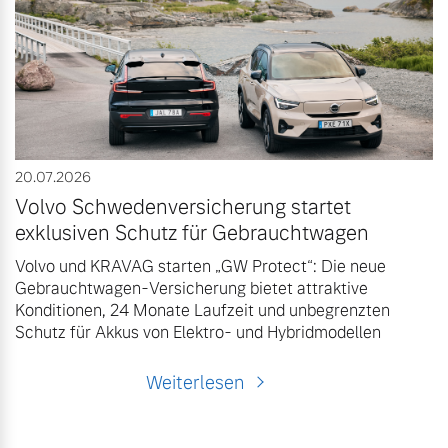
Volvo Winter- und
Fahrzeug konfigurieren
Sommer Kompletträder.
Bitte sprechen Sie uns
Sofort verfügbare Fahrzeuge
direkt an.
Mehr erfahren
20.07.2026
Volvo Schwedenversicherung startet
Volvo Selekt
Frühjahrscheck
exklusiven Schutz für Gebrauchtwagen
Gebrauchtwagen
Entdecken Sie unsere
Volvo und KRAVAG starten „GW Protect“: Die neue
Die Neuwagenalternative
saisonalen Angebote.
Gebrauchtwagen-Versicherung bietet attraktive
Mehr erfahren
Konditionen, 24 Monate Laufzeit und unbegrenzten
Mehr erfahren
Schutz für Akkus von Elektro- und Hybridmodellen
Weiterlesen
Editionsmodelle
Finanzierung & Leasing
Jetzt kennenlernen