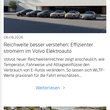
Volvo Gebrauchtwagenbörse
Kontakt und Anfahrt
Mild-Hybrid
4 Modelle
Gebrauchtwagen
Kooperationspartner
Volvo kauft Ihr Auto
Unsere News & Events
06.08.2026
Reichweite besser verstehen: Effizienter
stromern im Volvo Elektroauto
Aktuelle Zubehörangebote
Geschäftskunden
Volvos neuer Reichweitenrechner zeigt anschaulich, wie
Zubehörkatalog
Temperatur, Fahrweise und Alltagseinflüsse den
Editionsmodelle
Verbrauch von E-Autos verändern. So lassen sich WLTP-
Werte praxisnah für die Fahrt einschätzen...
Konnektivität
Service by Volvo
Weiterlesen
Sie erhalten bei uns eine
Angebot anfragen
Vielzahl von Original