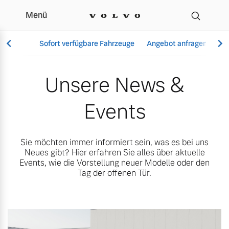
Menü
Unsere News & Events |
Sofort verfügbare Fahrzeuge
Angebot anfragen
Se
Unsere News &
Events
Vollelektrisch
6 Modelle
Sie möchten immer informiert sein, was es bei uns
Neues gibt? Hier erfahren Sie alles über aktuelle
Events, wie die Vorstellung neuer Modelle oder den
Tag der offenen Tür.
Aktuelle Angebote
Über uns
Plug-in Hybrid
3 Modelle
Geschäftskunden
Unser Team