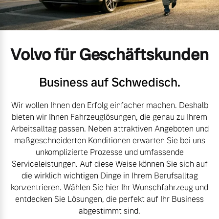
Volvo Gebrauchtwagenbörse
Kontakt und Anfahrt
Mild-Hybrid
4 Modelle
Gebrauchtwagen
Unsere News & Events
Volvo für Geschäftskunden
Aktuelle Zubehörangebote
Business auf Schwedisch.
Zubehörkatalog
Wir wollen Ihnen den Erfolg einfacher machen. Deshalb
Geschäftskunden
bieten wir Ihnen Fahrzeuglösungen, die genau zu Ihrem
Arbeitsalltag passen. Neben attraktiven Angeboten und
Editionsmodelle
Service by Volvo
maßgeschneiderten Konditionen erwarten Sie bei uns
unkomplizierte Prozesse und umfassende
Konnektivität
Serviceleistungen. Auf diese Weise können Sie sich auf
die wirklich wichtigen Dinge in Ihrem Berufsalltag
Sie erhalten bei uns eine
konzentrieren. Wählen Sie hier Ihr Wunschfahrzeug und
Vielzahl von Original
entdecken Sie Lösungen, die perfekt auf Ihr Business
Volvo Winter- und
abgestimmt sind.
Angebot anfragen
Sommer Kompletträder.