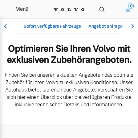
0
Menü
Aktuelle Zubehörangebote | S
Sofort verfügbare Fahrzeuge
Angebot anfragen
Se
Optimieren Sie Ihren Volvo mit
exklusiven Zubehörangeboten.
Vollelektrisch
6 Modelle
Finden Sie bei unseren aktuellen Angeboten das optimale
Zubehör für Ihren Volvo zu exklusiven Konditionen. Unser
Autohaus bietet laufend neue Angebote: Verschaffen Sie
sich hier einen Überblick über die verfügbaren Produkte
Aktuelle Angebote
Über uns
inklusive technischer Details und Informationen.
Plug-in Hybrid
3 Modelle
Geschäftskunden
Unser Team