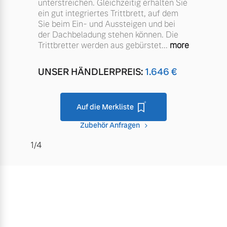
direkt an.
unterstreichen. Gleichzeitig erhalten Sie
ein gut integriertes Trittbrett, auf dem
Mehr erfahren
Fahrzeug konfigurieren
Sie beim Ein- und Aussteigen und bei
der Dachbeladung stehen können. Die
Trittbretter werden aus gebürstet
...
more
Sofort verfügbare Fahrzeuge
Frühjahrscheck
UNSER HÄNDLERPREIS:
1.646
€
Entdecken Sie unsere
saisonalen Angebote.
Auf die Merkliste
Volvo Selekt
Mehr erfahren
Gebrauchtwagen
Zubehör Anfragen
Die Neuwagenalternative
1/4
Mehr erfahren
Finanzierung & Leasing
Versicherung
Editionsmodelle
Jetzt kennenlernen