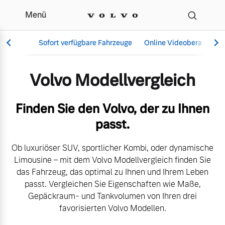
Menü
Der Volvo Modellvergle
Sofort verfügbare Fahrzeuge
Online Videoberatung
Volvo Modellvergleich
Vollelektrisch
Finden Sie den Volvo, der zu Ihnen
6 Modelle
passt.
Ob luxuriöser SUV, sportlicher Kombi, oder dynamische
Limousine – mit dem Volvo Modellvergleich finden Sie
Aktuelle Angebote
Über uns
das Fahrzeug, das optimal zu Ihnen und Ihrem Leben
Plug-in Hybrid
passt. Vergleichen Sie Eigenschaften wie Maße,
3 Modelle
Gepäckraum- und Tankvolumen von Ihren drei
favorisierten Volvo Modellen.
Geschäftskunden
Unser Team