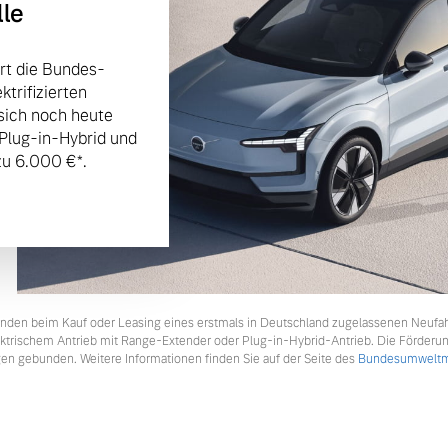
lle
rt die Bundes-
trifizierten
sich noch heute
 Plug-in-Hybrid und
u 6.000 €⁠*.
tkunden beim Kauf oder Leasing eines erstmals in Deutschland zugelassenen Neufa
lektrischem Antrieb mit Range-Extender oder Plug-in-Hybrid-Antrieb. Die Förderu
en gebunden. Weitere Informationen finden Sie auf der Seite des
Bundesumweltmi