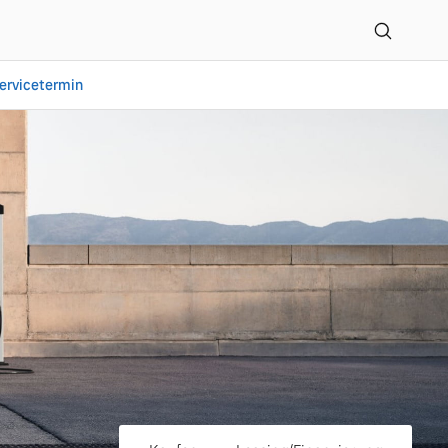
ervicetermin
mbH in Baierbrunn entd