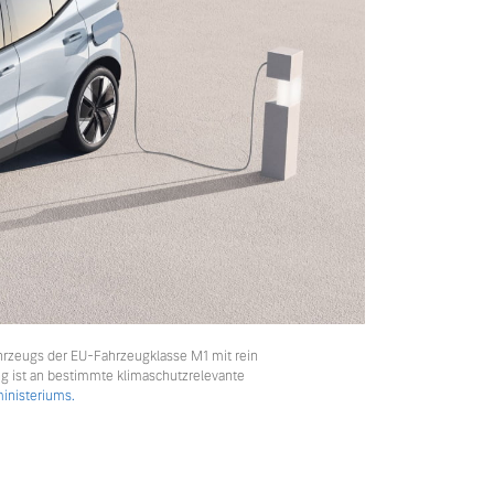
hrzeugs der EU-Fahrzeugklasse M1 mit rein
ng ist an bestimmte klimaschutzrelevante
nisteriums.