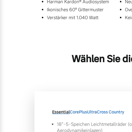
Harman Kardon® Audiosystem
Neu
Ikonisches 60° Gittermuster
Ove
Verstärker mit 1.040 Watt
Kei
Wählen Sie di
Essential
Core
Plus
Ultra
Cross Country
18"-5-Speichen Leichtmetallräder (
Aerodynamikeinlagen)