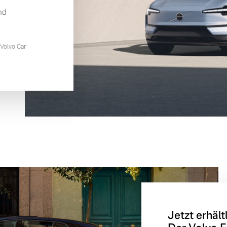
nd
Volvo Car
Jetzt erhältl