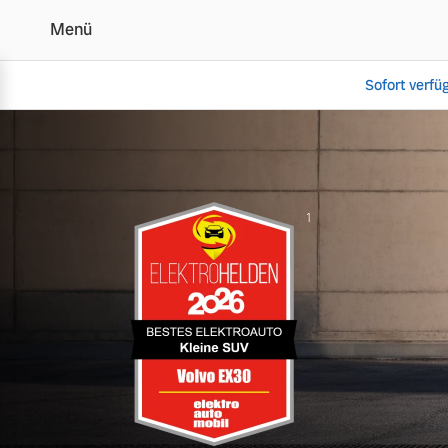
Menü
Sofort verfü
Der Volvo EX30 | Alle 
Vollelektrisch
1
6 Modelle
Plug-in Hybrid
3 Modelle