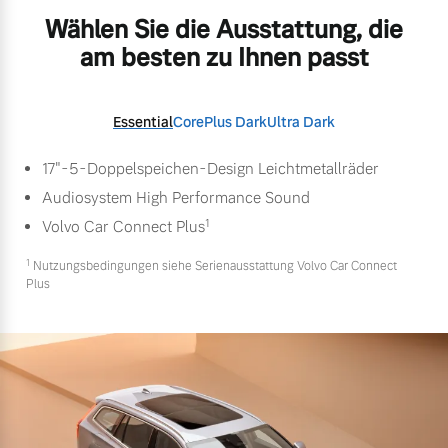
Wählen Sie die Ausstattung, die
am besten zu Ihnen passt
Essential
Core
Plus Dark
Ultra Dark
17"-5-Doppelspeichen-Design Leichtmetallräder
Audiosystem High Performance Sound
1
Volvo Car Connect Plus
1
Nutzungsbedingungen siehe Serienausstattung Volvo Car Connect
Plus