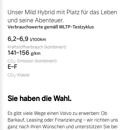
Volvo Winter- und
Fahrzeug konfigurieren
Unser Mild Hybrid mit Platz für das Leben
Sommer Kompletträder.
und seine Abenteuer.
Bitte sprechen Sie uns
Sofort verfügbare Fahrzeuge
direkt an.
Verbrauchswerte gemäß WLTP-Testzyklus
Mehr erfahren
6,2–6,9
l/100km
Kraftstoffverbrauch
(kombiniert)
141–156
g/km
CO
-Emission
(kombiniert)
2
Volvo Selekt
E–F
Frühjahrscheck
Gebrauchtwagen
Entdecken Sie unsere
CO
-Klasse
2
Die Neuwagenalternative
saisonalen Angebote.
Mehr erfahren
Mehr erfahren
Sie haben die Wahl.
Es gibt viele Wege einen Volvo zu erwerben: Ob
Editionsmodelle
Barkauf, Leasing oder Finanzierung – wir richten uns
Finanzierung & Leasing
ganz nach Ihren Wünschen und unterstützen Sie bei
Jetzt kennenlernen