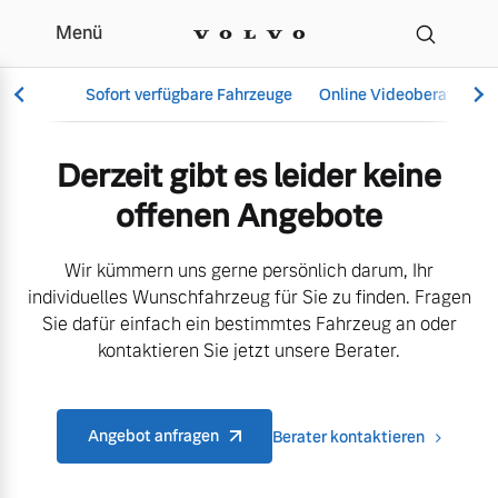
Menü
Aktuelle Angebote & M
Sofort verfügbare Fahrzeuge
Online Videoberatung
Derzeit gibt es leider keine
offenen Angebote
Vollelektrisch
6 Modelle
Wir kümmern uns gerne persönlich darum, Ihr
individuelles Wunschfahrzeug für Sie zu finden. Fragen
Sie dafür einfach ein bestimmtes Fahrzeug an oder
kontaktieren Sie jetzt unsere Berater.
Aktuelle Angebote
Über uns
Plug-in Hybrid
3 Modelle
Angebot anfragen
Berater kontaktieren
Geschäftskunden
Unser Team