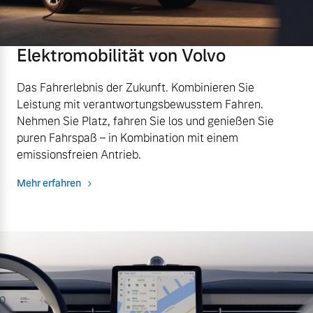
Volvo Winter- und
Fahrzeug konfigurieren
Sommer Kompletträder.
Bitte sprechen Sie uns
Elektromobilität von Volvo
Sofort verfügbare Fahrzeuge
direkt an.
Mehr erfahren
Das Fahrerlebnis der Zukunft. Kombinieren Sie
Leistung mit verantwortungsbewusstem Fahren.
Nehmen Sie Platz, fahren Sie los und genießen Sie
puren Fahrspaß – in Kombination mit einem
Volvo Selekt
emissionsfreien Antrieb.
Frühjahrscheck
Gebrauchtwagen
Entdecken Sie unsere
Mehr erfahren
Die Neuwagenalternative
saisonalen Angebote.
Mehr erfahren
Mehr erfahren
Editionsmodelle
Finanzierung & Leasing
Jetzt kennenlernen