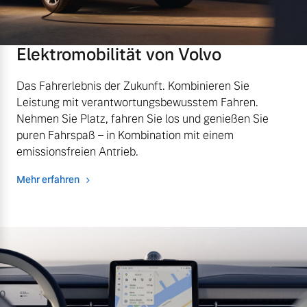
Volvo Winter- und
Fahrzeug konfigurieren
Sommer Kompletträder.
Bitte sprechen Sie uns
Elektromobilität von Volvo
Sofort verfügbare Fahrzeuge
direkt an.
Mehr erfahren
Das Fahrerlebnis der Zukunft. Kombinieren Sie
Leistung mit verantwortungsbewusstem Fahren.
Nehmen Sie Platz, fahren Sie los und genießen Sie
puren Fahrspaß – in Kombination mit einem
Volvo Selekt
emissionsfreien Antrieb.
Frühjahrscheck
Gebrauchtwagen
Entdecken Sie unsere
Mehr erfahren
Die Neuwagenalternative
saisonalen Angebote.
Mehr erfahren
Mehr erfahren
Editionsmodelle
Finanzierung & Leasing
Jetzt kennenlernen