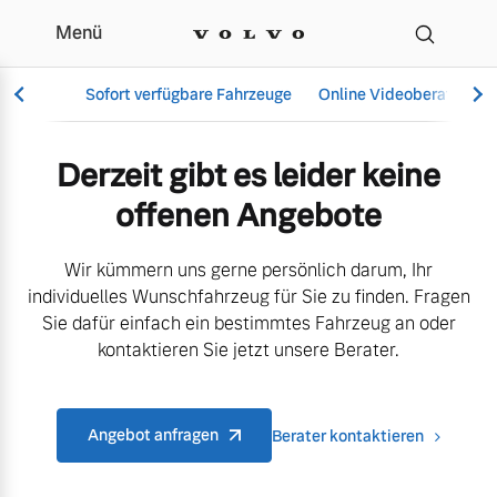
Menü
Aktuelle Angebote & M
Sofort verfügbare Fahrzeuge
Online Videoberatung
Derzeit gibt es leider keine
offenen Angebote
Vollelektrisch
6 Modelle
Wir kümmern uns gerne persönlich darum, Ihr
individuelles Wunschfahrzeug für Sie zu finden. Fragen
Sie dafür einfach ein bestimmtes Fahrzeug an oder
kontaktieren Sie jetzt unsere Berater.
Aktuelle Angebote
Über uns
Plug-in Hybrid
3 Modelle
Angebot anfragen
Berater kontaktieren
Geschäftskunden
Unser Team