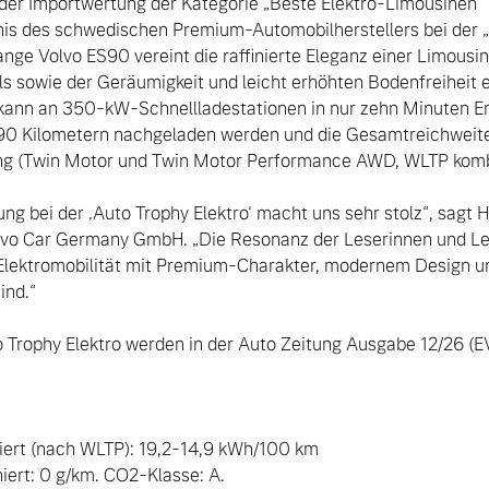
 der Importwertung der Kategorie „Beste Elektro-Limousinen“ k
is des schwedischen Premium-Automobilherstellers bei der „A
nge Volvo ES90 vereint die raffinierte Eleganz einer Limousine 
 sowie der Geräumigkeit und leicht erhöhten Bodenfreiheit e
ann an 350-kW-Schnellladestationen in nur zehn Minuten Ene
ngebote.
290 Kilometern nachgeladen werden und die Gesamtreichweite
ng (Twin Motor und Twin Motor Performance AWD, WLTP komb.
g bei der ‚Auto Trophy Elektro‘ macht uns sehr stolz“, sagt H
vo Car Germany GmbH. „Die Resonanz der Leserinnen und Lese
Elektromobilität mit Premium-Charakter, modernem Design und
nd.“

o Trophy Elektro werden in der Auto Zeitung Ausgabe 12/26 (EV
ert (nach WLTP): 19,2-14,9 kWh/100 km

rt: 0 g/km. CO2-Klasse: A. 
