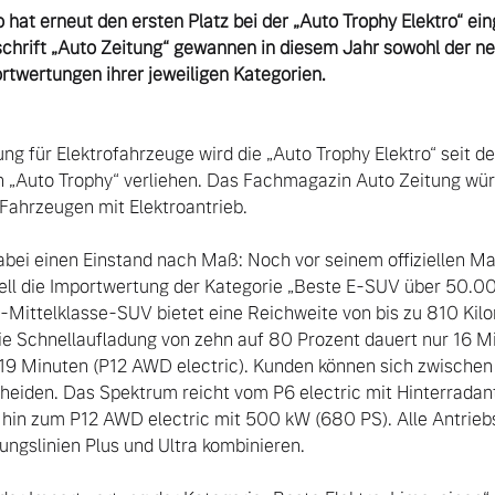
o hat erneut den ersten Platz bei der „Auto Trophy Elektro“ ein
chrift „Auto Zeitung“ gewannen in diesem Jahr sowohl der ne
rtwertungen ihrer jeweiligen Kategorien.
ng für Elektrofahrzeuge wird die „Auto Trophy Elektro“ seit d
n „Auto Trophy“ verliehen. Das Fachmagazin Auto Zeitung würd
ahrzeugen mit Elektroantrieb.

abei einen Einstand nach Maß: Noch vor seinem offiziellen M
ll die Importwertung der Kategorie „Beste E-SUV über 50.00
-Mittelklasse-SUV bietet eine Reichweite von bis zu 810 Kil
die Schnellaufladung von zehn auf 80 Prozent dauert nur 16 Mi
19 Minuten (P12 AWD electric). Kunden können sich zwischen 
 von Original Volvo Winter- und Sommer Kompletträder.
heiden. Das Spektrum reicht vom P6 electric mit Hinterradant
 hin zum P12 AWD electric mit 500 kW (680 PS). Alle Antriebs
ngslinien Plus und Ultra kombinieren.
