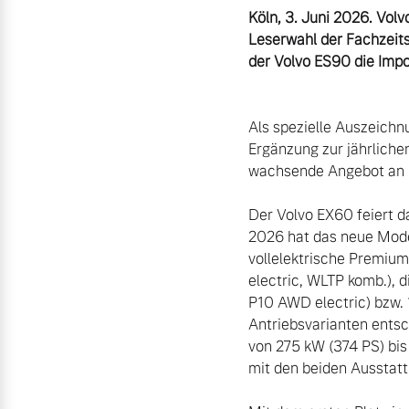
Gebrauchtwagen
Karriere
Köln, 3. Juni 2026. Volv
Fahrzeug konfigurieren
Leserwahl der Fachzeits
Volvo kauft Ihr Auto
Kooperationspartner
der Volvo ES90 die Impo
Sofort verfügbare Fahrzeuge
Unsere News & Events
Aktuelle Zubehörangebote
Als spezielle Auszeichnu
Ergänzung zur jährliche
Zubehörkatalog
wachsende Angebot an F
Volvo Selekt Gebrauchtwagen
Der Volvo EX60 feiert d
Die Neuwagenalternative
2026 hat das neue Mode
Service by Volvo
vollelektrische Premium
Mehr erfahren
electric, WLTP komb.), 
P10 AWD electric) bzw. 
Sie erhalten bei uns eine Vielzahl
Antriebsvarianten entsc
Bitte sprechen Sie uns direkt an.
von 275 kW (374 PS) bis
mit den beiden Ausstattu
Editionsmodelle
Mehr erfahren
Jetzt kennenlernen