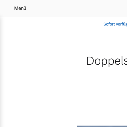
Menü
Sofort verfü
Doppelsieg für Volvo bei
Doppels
Vollelektrisch
6 Modelle
Plug-in Hybrid
3 Modelle