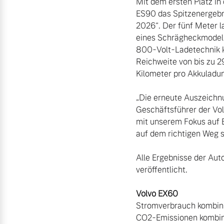
Mit dem ersten Platz in
ES90 das Spitzenergebn
Mehr erfahren
2026“. Der fünf Meter la
eines Schrägheckmodells
Frühjahrscheck
800-Volt-Ladetechnik k
Entdecken Sie unsere saisonalen A
Reichweite von bis zu 
Kilometer pro Akkuladu
Mehr erfahren
„Die erneute Auszeichnun
Geschäftsführer der Vol
mit unserem Fokus auf 
auf dem richtigen Weg si
Finanzierung & Leasing
Alle Ergebnisse der Aut
Versicherung
veröffentlicht.

Stromverbrauch kombini
CO2-Emissionen kombinie