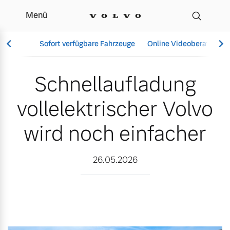
Menü
Schnellaufladung vollele
Sofort verfügbare Fahrzeuge
Online Videoberatung
Schnellaufladung
vollelektrischer Volvo
Vollelektrisch
6 Modelle
wird noch einfacher
26.05.2026
Aktuelle Angebote
Über uns
Plug-in Hybrid
3 Modelle
Geschäftskunden
Unser Team