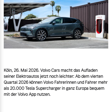
Volvo Gebrauchtwagenbörse
Kontakt und Anfahrt
Mild-Hybrid
4 Modelle
Gebrauchtwagen
Karriere
Volvo kauft Ihr Auto
Kooperationspartner
Unsere News & Events
Aktuelle Zubehörangebote
Geschäftskunden
Zubehörkatalog
Editionsmodelle
Köln, 26. Mai 2026. Volvo Cars macht das Aufladen 
seiner Elektroautos jetzt noch leichter: Ab dem vierten 
Konnektivität
Quartal 2026 können Volvo Fahrerinnen und Fahrer mehr 
Service by Volvo
als 20.000 Tesla Supercharger in ganz Europa bequem 
Sie erhalten bei uns eine
Angebot anfragen
Vielzahl von Original