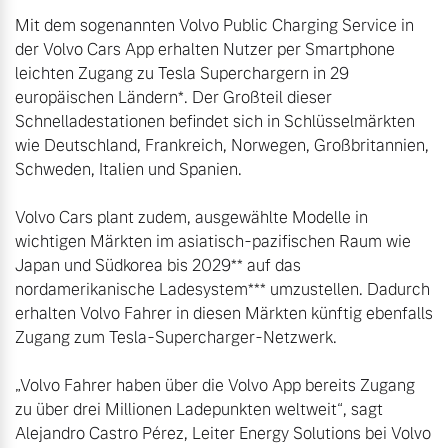
Volvo Winter- und
Mit dem sogenannten Volvo Public Charging Service in 
Fahrzeug konfigurieren
Sommer Kompletträder.
der Volvo Cars App erhalten Nutzer per Smartphone 
Bitte sprechen Sie uns
leichten Zugang zu Tesla Superchargern in 29 
Sofort verfügbare Fahrzeuge
direkt an.
europäischen Ländern*. Der Großteil dieser 
Schnelladestationen befindet sich in Schlüsselmärkten 
Mehr erfahren
wie Deutschland, Frankreich, Norwegen, Großbritannien, 
Schweden, Italien und Spanien.

Volvo Cars plant zudem, ausgewählte Modelle in 
Volvo Selekt
Frühjahrscheck
wichtigen Märkten im asiatisch-pazifischen Raum wie 
Gebrauchtwagen
Entdecken Sie unsere
Japan und Südkorea bis 2029** auf das 
Die Neuwagenalternative
saisonalen Angebote.
nordamerikanische Ladesystem*** umzustellen. Dadurch 
Mehr erfahren
Mehr erfahren
erhalten Volvo Fahrer in diesen Märkten künftig ebenfalls 
Zugang zum Tesla-Supercharger-Netzwerk.

„Volvo Fahrer haben über die Volvo App bereits Zugang 
Editionsmodelle
zu über drei Millionen Ladepunkten weltweit“, sagt 
Finanzierung & Leasing
Alejandro Castro Pérez, Leiter Energy Solutions bei Volvo 
Jetzt kennenlernen