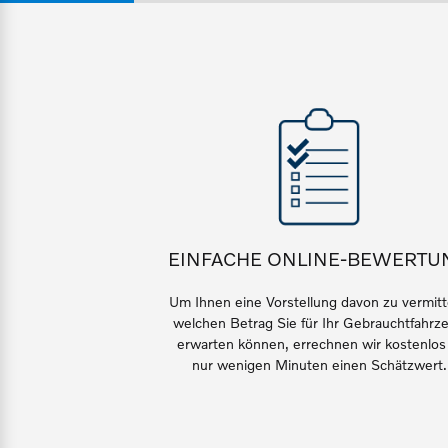
Gebrauchtwagen
Kooperationspartner
Fahrzeug konfigurieren
Volvo kauft Ihr Auto
Unsere News & Events
Sofort verfügbare Fahrzeuge
Aktuelle Zubehörangebote
Zubehörkatalog
Volvo Selekt Gebrauchtwagen
Die Neuwagenalternative
EINFACHE ONLINE-BEWERTU
Service by Volvo
Um Ihnen eine Vorstellung davon zu vermitt
Mehr erfahren
welchen Betrag Sie für Ihr Gebrauchtfahrz
erwarten können, errechnen wir kostenlos
Sie erhalten bei uns eine Vielzahl
nur wenigen Minuten einen Schätzwert.
Bitte sprechen Sie uns direkt an.
Editionsmodelle
Mehr erfahren
Jetzt kennenlernen