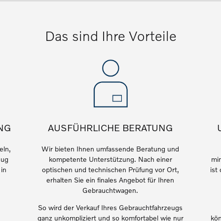
Das sind Ihre Vorteile
NG
AUSFÜHRLICHE BERATUNG
eln,
Wir
bieten Ihnen umfassende Beratung und
eug
kompetente Unterstützung. Nach einer
min
 in
optischen und technischen Prüfung vor Ort,
ist
 von Original Volvo Winter- und Sommer Kompletträder.
erhalten Sie ein finales Angebot für Ihren
Gebrauchtwagen.
So wird der Verkauf Ihres Gebrauchtfahrzeugs
ganz unkompliziert und so komfortabel wie nur
kön