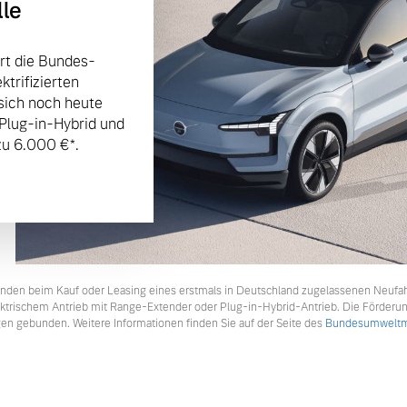
lle
rt die Bundes-
trifizierten
sich noch heute
 Plug-in-Hybrid und
u 6.000 €⁠*.
tkunden beim Kauf oder Leasing eines erstmals in Deutschland zugelassenen Neufa
lektrischem Antrieb mit Range-Extender oder Plug-in-Hybrid-Antrieb. Die Förderu
en gebunden. Weitere Informationen finden Sie auf der Seite des
Bundesumweltmi