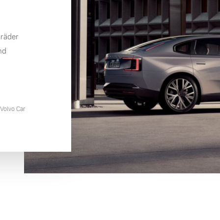
lräder
nd
Volvo Car