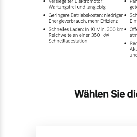
Versiegelter Elektromotor:
Pan
Wartungsfrei und langlebig
get
Geringere Betriebskosten: niedriger
Sch
Energieverbrauch, mehr Effizienz
Ein
Schnelles Laden: In 10 Min. 300 km
Off
Reichweite an einer 350-kW-
at
Schnellladestation
Red
Aku
und
Wählen Sie di