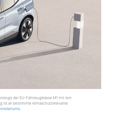
hrzeugs der EU-Fahrzeugklasse M1 mit rein
ng ist an bestimmte klimaschutzrelevante
nisteriums.