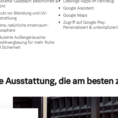
orama-Glasdach: Beschichtet &
Lieblings-Apps im Fahrzeug
önt
Google Assistant
utz vor Blendung und UV-
Google Maps
strahlung
Zugriff auf Google Play:
ene, natürliche Innenraum-
Personalisiert & unkompliziert
mosphäre
uzierte Außengeräusche:
stikverglasung für mehr Ruhe
 Sicherheit
e Ausstattung, die am besten 