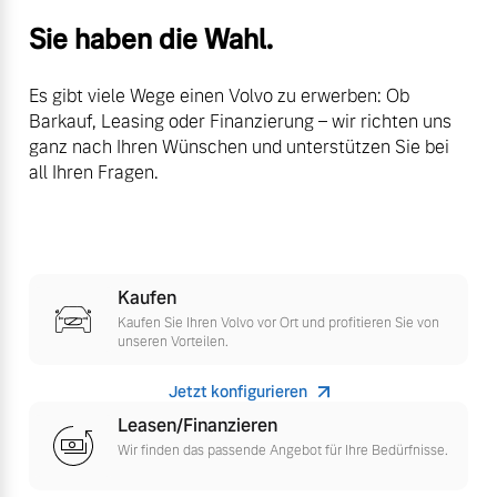
Versicherung
Sie haben die Wahl.
Mehr erfahren
Es gibt viele Wege einen Volvo zu erwerben: Ob
Barkauf, Leasing oder Finanzierung – wir richten uns
ganz nach Ihren Wünschen und unterstützen Sie bei
all Ihren Fragen.
Kaufen
Kaufen Sie Ihren Volvo vor Ort und profitieren Sie von
unseren Vorteilen.
Jetzt konfigurieren
Leasen/Finanzieren
Wir finden das passende Angebot für Ihre Bedürfnisse.