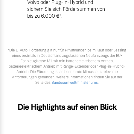
Volvo oder Plug-in-Hybrid und
sichern Sie sich Fördersummen von
bis zu 6.000 €⁠*.
*Die E‑Auto-Förderung gilt nur für Privatkunden beim Kauf oder Leasing
eines erstmals in Deutschland zugelassenen Neufahrzeugs der EU-
Fahrzeugklasse M1 mit rein batterieelektrischem Antrieb,
batterieelektrischem Antrieb mit Range-Extender oder Plug-in-Hybrid-
Antrieb. Die Förderung ist an bestimmte klimaschutzrelevante
Anforderungen gebunden. Weitere Informationen finden Sie auf der
Seite des
Bundesumweltministeriums.
Die Highlights auf einen Blick