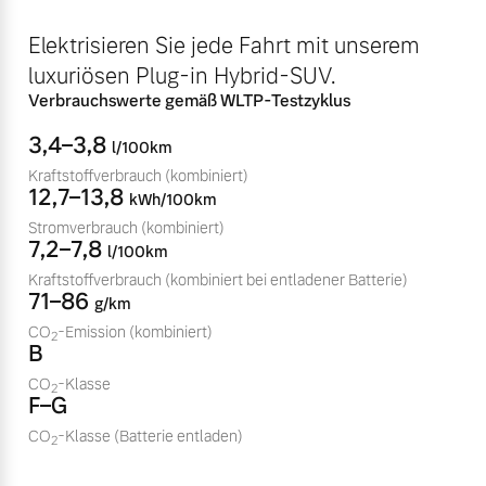
Volvo Winter- und
Fahrzeug konfigurieren
Elektrisieren Sie jede Fahrt mit unserem
Sommer Kompletträder.
luxuriösen Plug-in Hybrid-SUV.
Bitte sprechen Sie uns
Sofort verfügbare Fahrzeuge
direkt an.
Verbrauchswerte gemäß WLTP-Testzyklus
Mehr erfahren
3,4–3,8
l/100km
Kraftstoffverbrauch
(kombiniert)
12,7–13,8
kWh/100km
Stromverbrauch
(kombiniert)
Volvo Selekt
7,2–7,8
Frühjahrscheck
l/100km
Gebrauchtwagen
Entdecken Sie unsere
Kraftstoffverbrauch
(kombiniert bei entladener Batterie)
Die Neuwagenalternative
71–86
saisonalen Angebote.
g/km
Mehr erfahren
CO
-Emission
(kombiniert)
Mehr erfahren
2
B
CO
-Klasse
2
F–G
CO
-Klasse
(Batterie entladen)
Editionsmodelle
2
Finanzierung & Leasing
Jetzt kennenlernen