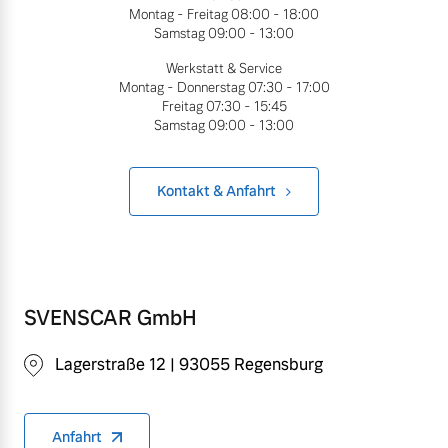
Montag - Freitag
08:00 - 18:00
Volvo Winter- und
Samstag
09:00 - 13:00
Fahrzeug konfigurieren
Sommer Kompletträder.
Bitte sprechen Sie uns
Werkstatt & Service
Montag - Donnerstag
07:30 - 17:00
Sofort verfügbare Fahrzeuge
direkt an.
Freitag
07:30 - 15:45
Mehr erfahren
Samstag
09:00 - 13:00
Kontakt & Anfahrt
Volvo Selekt
Frühjahrscheck
Gebrauchtwagen
Entdecken Sie unsere
Die Neuwagenalternative
saisonalen Angebote.
Mehr erfahren
Mehr erfahren
SVENSCAR GmbH
Lagerstraße 12 | 93055 Regensburg
Editionsmodelle
Finanzierung & Leasing
Jetzt kennenlernen
Anfahrt