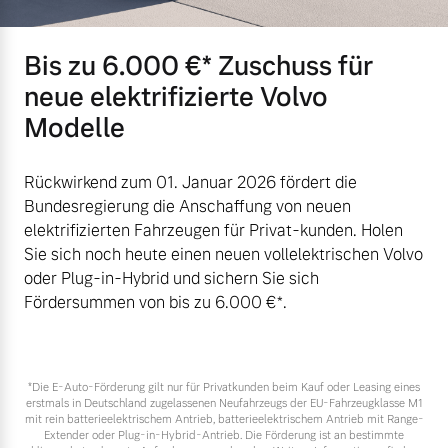
Versicherung
Mehr erfahren
Bis zu 6.000 €⁠* Zuschuss für
neue elektrifizierte Volvo
Modelle
Rückwirkend zum 01. Januar 2026 fördert die
Bundesregierung die Anschaffung von neuen
elektrifizierten Fahrzeugen für Privat-kunden. Holen
Sie sich noch heute einen neuen vollelektrischen Volvo
oder Plug-in-Hybrid und sichern Sie sich
Fördersummen von bis zu 6.000 €⁠*.
*Die E‑Auto-Förderung gilt nur für Privatkunden beim Kauf oder Leasing eines
erstmals in Deutschland zugelassenen Neufahrzeugs der EU-Fahrzeugklasse M1
mit rein batterieelektrischem Antrieb, batterieelektrischem Antrieb mit Range-
Extender oder Plug-in-Hybrid-Antrieb. Die Förderung ist an bestimmte