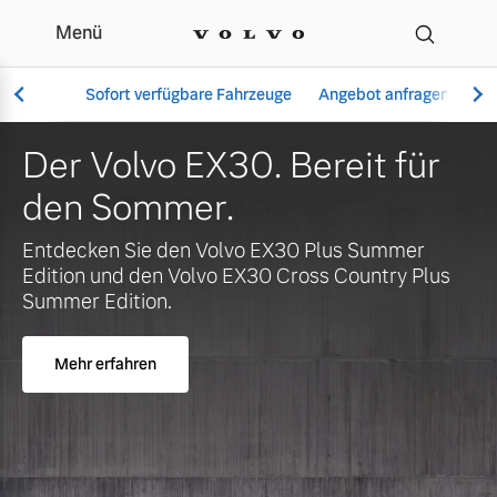
Menü
Ihr Volvo Händler in Au
Sofort verfügbare Fahrzeuge
Angebot anfragen
Se
Der Volvo EX30. Bereit für
den Sommer.
Vollelektrisch
Entdecken Sie den Volvo EX30 Plus Summer
6 Modelle
Edition und den Volvo EX30 Cross Country Plus
Summer Edition.
Mehr erfahren
Aktuelle Angebote
Über uns
Plug-in Hybrid
3 Modelle
Geschäftskunden
Unser Team