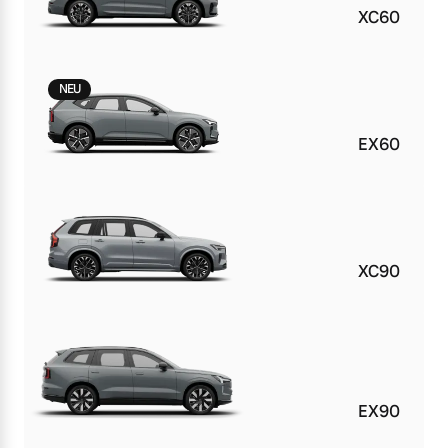
XC60
NEU
EX60
XC90
EX90