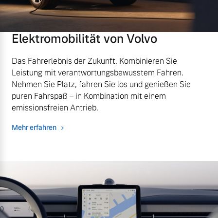
Volvo Winter- und
Fahrzeug konfigurieren
Sommer Kompletträder.
Bitte sprechen Sie uns
Elektromobilität von Volvo
Sofort verfügbare Fahrzeuge
direkt an.
Mehr erfahren
Das Fahrerlebnis der Zukunft. Kombinieren Sie
Leistung mit verantwortungsbewusstem Fahren.
Nehmen Sie Platz, fahren Sie los und genießen Sie
puren Fahrspaß – in Kombination mit einem
Volvo Selekt
emissionsfreien Antrieb.
Frühjahrscheck
Gebrauchtwagen
Entdecken Sie unsere
Mehr erfahren
Die Neuwagenalternative
saisonalen Angebote.
Mehr erfahren
Mehr erfahren
Editionsmodelle
Finanzierung & Leasing
Jetzt kennenlernen