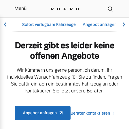
Menü
Aktuelle Angebote & Mo
Sofort verfügbare Fahrzeuge
Angebot anfragen
Se
Derzeit gibt es leider keine
offenen Angebote
Vollelektrisch
6 Modelle
Wir kümmern uns gerne persönlich darum, Ihr
individuelles Wunschfahrzeug für Sie zu finden. Fragen
Sie dafür einfach ein bestimmtes Fahrzeug an oder
kontaktieren Sie jetzt unsere Berater.
Aktuelle Angebote
Über uns
Plug-in Hybrid
3 Modelle
Angebot anfragen
Berater kontaktieren
Geschäftskunden
Unser Team