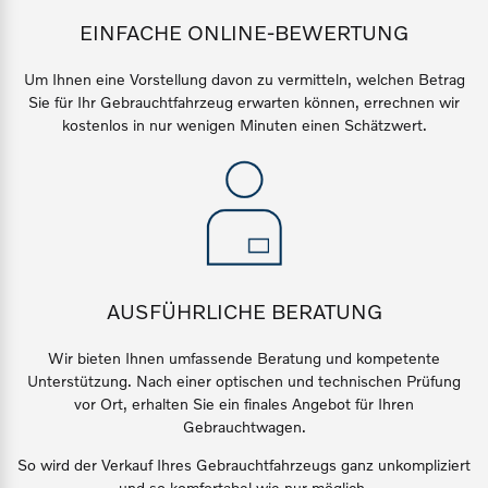
Sie erhalten bei uns eine
EINFACHE ONLINE-BEWERTUNG
Fahrzeug konfigurieren
Vielzahl von Original
Volvo Winter- und
Um Ihnen eine Vorstellung davon zu vermitteln, welchen Betrag
Sommer Kompletträder.
Sofort verfügbare Fahrzeuge
Sie für Ihr Gebrauchtfahrzeug erwarten können, errechnen wir
kostenlos in nur wenigen Minuten einen Schätzwert.
Bitte sprechen Sie uns
direkt an.
Mehr erfahren
Volvo Selekt
Gebrauchtwagen
Die Neuwagenalternative
Frühjahrscheck
AUSFÜHRLICHE BERATUNG
Entdecken Sie unsere
Mehr erfahren
saisonalen Angebote.
Wir
bieten Ihnen umfassende Beratung und kompetente
Unterstützung. Nach einer optischen und technischen Prüfung
Mehr erfahren
vor Ort, erhalten Sie ein finales Angebot für Ihren
Gebrauchtwagen.
Editionsmodelle
So wird der Verkauf Ihres Gebrauchtfahrzeugs ganz unkompliziert
Jetzt kennenlernen
und so komfortabel wie nur möglich.