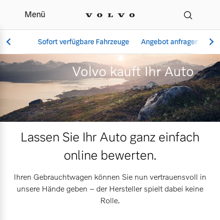
Menü
Volvo kauft Ihr Auto | 
Sofort verfügbare Fahrzeuge
Angebot anfragen
Se
Volvo kauft Ihr Auto
Vollelektrisch
6 Modelle
Lassen Sie Ihr Auto ganz einfach
online bewerten.
Aktuelle Angebote
Über uns
Plug-in Hybrid
Ihren Gebrauchtwagen können Sie nun vertrauensvoll in
3 Modelle
unsere Hände geben – der Hersteller spielt dabei keine
Rolle.
Geschäftskunden
Unser Team