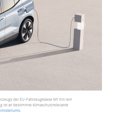
hrzeugs der EU-Fahrzeugklasse M1 mit rein
ng ist an bestimmte klimaschutzrelevante
nisteriums.