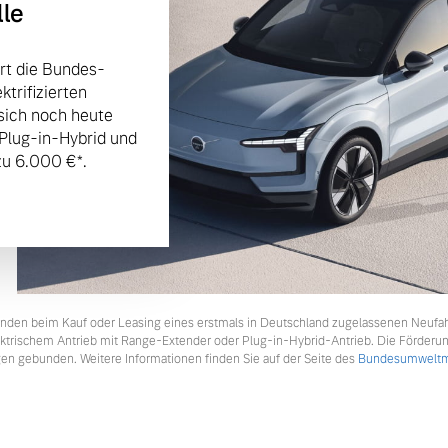
lle
rt die Bundes-
trifizierten
sich noch heute
 Plug-in-Hybrid und
u 6.000 €⁠*.
tkunden beim Kauf oder Leasing eines erstmals in Deutschland zugelassenen Neufa
lektrischem Antrieb mit Range-Extender oder Plug-in-Hybrid-Antrieb. Die Förderu
en gebunden. Weitere Informationen finden Sie auf der Seite des
Bundesumweltmi