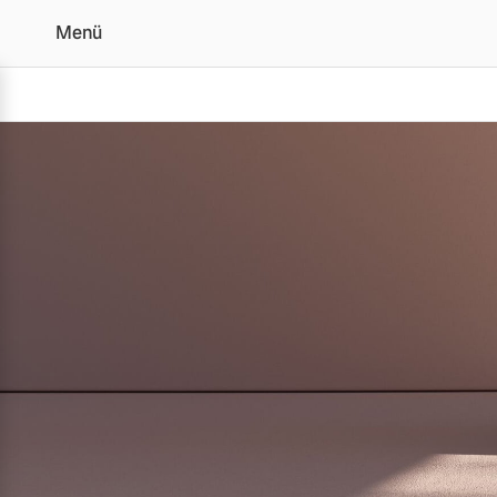
Menü
Der Volvo EX90 | Alle A
Vollelektrisch
6 Modelle
Plug-in Hybrid
3 Modelle