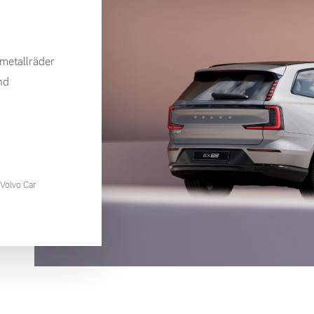
metallräder
nd
Volvo Car