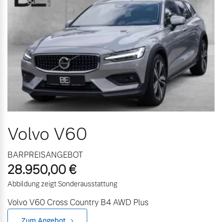
Volvo Gebrauchtwagenbörse
Kontakt und Anfahrt
Mild-Hybrid
4 Modelle
Gebrauchtwagen
Karriere
Volvo kauft Ihr Auto
Unsere News & Events
Aktuelle Zubehörangebote
Geschäftskunden
Zubehörkatalog
Volvo V60
Editionsmodelle
BARPREISANGEBOT
Konnektivität
Aktuelle Serviceangebote
28.950,00 €
Abbildung zeigt Sonderausstattung
Service by Volvo
Volvo V60 Cross Country B4 AWD Plus
Angebot anfragen
Zum Angebot