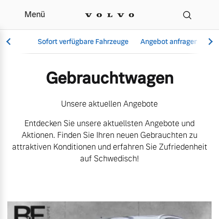
Menü
Aktuelle Gebrauchtwage
Sofort verfügbare Fahrzeuge
Angebot anfragen
Se
Gebrauchtwagen
Vollelektrisch
Unsere aktuellen Angebote
6 Modelle
Entdecken Sie unsere aktuellsten Angebote und
Aktionen. Finden Sie Ihren neuen Gebrauchten zu
attraktiven Konditionen und erfahren Sie Zufriedenheit
auf Schwedisch!
Aktuelle Angebote
Über uns
Plug-in Hybrid
3 Modelle
Geschäftskunden
Unser Team