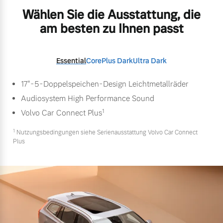
Wählen Sie die Ausstattung, die
am besten zu Ihnen passt
Essential
Core
Plus Dark
Ultra Dark
17"-5-Doppelspeichen-Design Leichtmetallräder
Audiosystem High Performance Sound
1
Volvo Car Connect Plus
1
Nutzungsbedingungen siehe Serienausstattung Volvo Car Connect
Plus