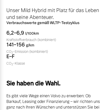
Sie erhalten bei uns eine
Fahrzeug konfigurieren
Unser Mild Hybrid mit Platz für das Leben
Vielzahl von Original
Volvo Winter- und
und seine Abenteuer.
Sommer Kompletträder.
Sofort verfügbare Fahrzeuge
Verbrauchswerte gemäß WLTP-Testzyklus
Bitte sprechen Sie uns
6,2–6,9
l/100km
direkt an.
Kraftstoffverbrauch
(kombiniert)
Mehr erfahren
141–156
g/km
CO
-Emission
(kombiniert)
2
Volvo Selekt
E–F
Gebrauchtwagen
CO
-Klasse
2
Die Neuwagenalternative
Frühjahrscheck
Entdecken Sie unsere
Mehr erfahren
saisonalen Angebote.
Sie haben die Wahl.
Mehr erfahren
Es gibt viele Wege einen Volvo zu erwerben: Ob
Editionsmodelle
Barkauf, Leasing oder Finanzierung – wir richten uns
ganz nach Ihren Wünschen und unterstützen Sie bei
Jetzt kennenlernen