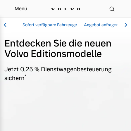
Menü
Editionsmodelle - Angeb
Sofort verfügbare Fahrzeuge
Angebot anfragen
Se
Entdecken Sie die neuen
Volvo Editionsmodelle
Vollelektrisch
6 Modelle
Jetzt 0,25 % Dienstwagenbesteuerung
*
sichern
Aktuelle Angebote
Über uns
Plug-in Hybrid
3 Modelle
Geschäftskunden
Unser Team