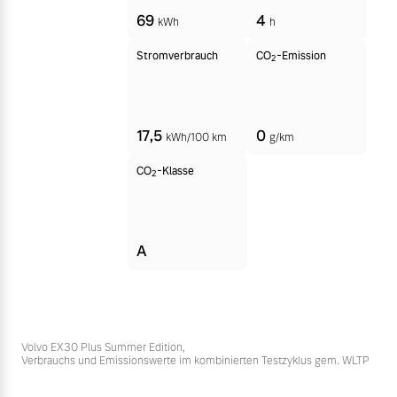
69
4
kWh
h
Stromverbrauch
CO
-Emission
2
17,5
0
kWh/100 km
g/km
CO
-Klasse
2
A
Volvo EX30 Plus Summer Edition,
Verbrauchs und Emissionswerte im kombinierten Testzyklus gem. WLTP