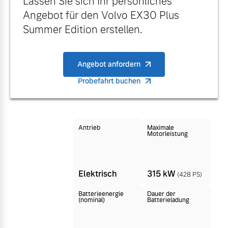
Lassen Sie sich Ihr persönliches
Finanzierung & Leasing
Angebot für den Volvo EX30 Plus
Mehr erfahren
Summer Edition erstellen.
Versicherung
Angebot anfordern
Probefahrt buchen
Antrieb
Maximale
Motorleistung
Elektrisch
315 kW
(428 PS)
Batterieenergie
Dauer der
(nominal)
Batterieladung