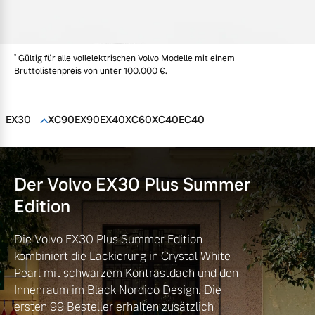
Volvo Gebrauchtwagenbörse
Kontakt und Anfahrt
Mild-Hybrid
4 Modelle
*
Gebrauchtwagen
Karriere
Gültig für alle vollelektrischen Volvo Modelle mit einem
Bruttolistenpreis von unter 100.000 €.
Volvo kauft Ihr Auto
Unsere News & Events
EX30
XC90
EX90
EX40
XC60
XC40
EC40
Aktuelle Zubehörangebote
Geschäftskunden
Zubehörkatalog
Der Volvo EX30
Plus Summer
Editionsmodelle
Edition
Konnektivität
Aktuelle Serviceangebote
Die Volvo EX30 Plus Summer Edition
kombiniert die Lackierung in Crystal White
Service by Volvo
Pearl mit schwarzem Kontrastdach und den
Innenraum im Black Nordico Design. Die
Angebot anfragen
ersten 99 Besteller erhalten zusätzlich