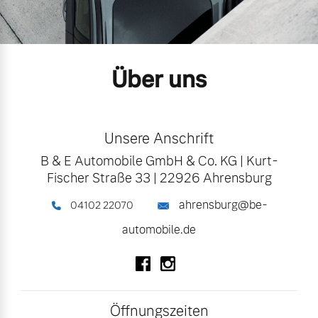
Volvo Gebrauchtwagenbörse
Kontakt und Anfahrt
Mild-Hybrid
4 Modelle
Gebrauchtwagen
Karriere
Über uns
Volvo kauft Ihr Auto
Unsere News & Events
Unsere Anschrift
Aktuelle Zubehörangebote
Geschäftskunden
B & E Automobile GmbH & Co. KG
|
Kurt-
Fischer Straße 33
|
22926 Ahrensburg
Zubehörkatalog
Editionsmodelle
ahrensburg@be-
04102 22070
Konnektivität
automobile.de
Aktuelle Serviceangebote
Folgen Sie uns auf Facebook
Folgen Sie uns auf Instagr
Service by Volvo
Angebot anfragen
Öffnungszeiten