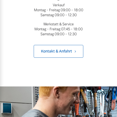
Sie erhalten bei uns eine
Verkauf
Fahrzeug konfigurieren
Montag - Freitag
09:00 - 18:00
Vielzahl von Original
Samstag
09:00 - 12:30
Volvo Winter- und
Sommer Kompletträder.
Sofort verfügbare Fahrzeuge
Werkstatt & Service
Montag - Freitag
07:45 - 18:00
Bitte sprechen Sie uns
Samstag
09:00 - 12:30
direkt an.
Mehr erfahren
Kontakt & Anfahrt
Volvo Selekt
Gebrauchtwagen
Die Neuwagenalternative
Frühjahrscheck
Entdecken Sie unsere
Mehr erfahren
saisonalen Angebote.
Mehr erfahren
Editionsmodelle
Jetzt kennenlernen