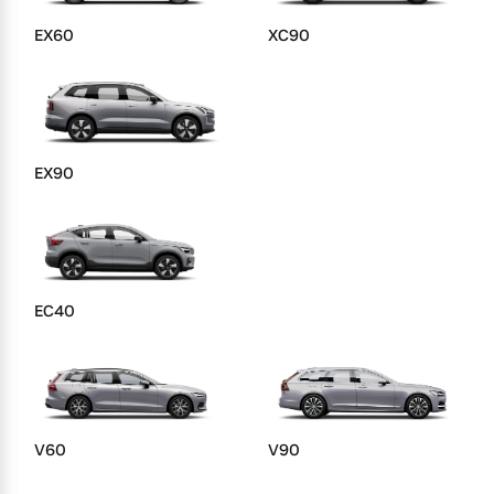
Sie erhalten bei uns eine
EX60
XC90
Fahrzeug konfigurieren
Vielzahl von Original
Volvo Winter- und
Sommer Kompletträder.
Sofort verfügbare Fahrzeuge
Bitte sprechen Sie uns
direkt an.
EX90
Mehr erfahren
Volvo Selekt
Gebrauchtwagen
Die Neuwagenalternative
Frühjahrscheck
EC40
Entdecken Sie unsere
Mehr erfahren
saisonalen Angebote.
Mehr erfahren
Editionsmodelle
V60
V90
Jetzt kennenlernen