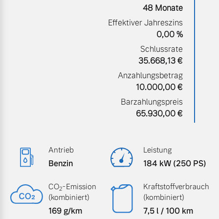
48 Monate
Volvo Gebrauchtwagenbörse
Kontakt und Anfahrt
Effektiver Jahreszins
Mild-Hybrid
0,00 %
4 Modelle
Gebrauchtwagen
Karriere
Schlussrate
35.668,13 €
Volvo kauft Ihr Auto
Unsere News & Events
Anzahlungsbetrag
10.000,00 €
Barzahlungspreis
Aktuelle Zubehörangebote
Geschäftskunden
65.930,00 €
Zubehörkatalog
Editionsmodelle
Antrieb
Leistung
Konnektivität
Aktuelle Serviceangebote
Benzin
184 kW (250 PS)
Service by Volvo
CO
-Emission
Kraftstoffverbrauch
2
(kombiniert)
(kombiniert)
169 g/km
7,5 l / 100 km
Angebot anfragen