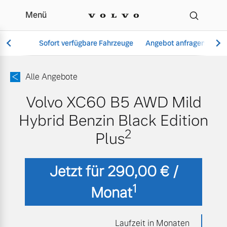
Menü
Volvo Händler Webseit
Sofort verfügbare Fahrzeuge
Angebot anfragen
Se
Alle Angebote
Volvo XC60 B5 AWD Mild
Vollelektrisch
Hybrid Benzin Black Edition
6 Modelle
2
Plus
Jetzt für 290,00 € /
Aktuelle Angebote
Über uns
Plug-in Hybrid
1
Monat
3 Modelle
Geschäftskunden
Unser Team
Laufzeit in Monaten